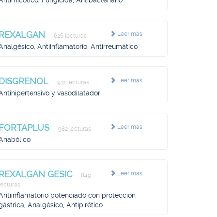
Antimicótico, Fungicida, Antibacteriano
REXALGAN
Leer más
626 lecturas
Analgésico, Antiinflamatorio, Antirreumático
DISGRENOL
Leer más
931 lecturas
Antihipertensivo y vasodilatador
FORTAPLUS
Leer más
982 lecturas
Anabólico
REXALGAN GESIC
Leer más
849
lecturas
Antiinflamatorio potenciado con protección
gástrica, Analgésico, Antipirético