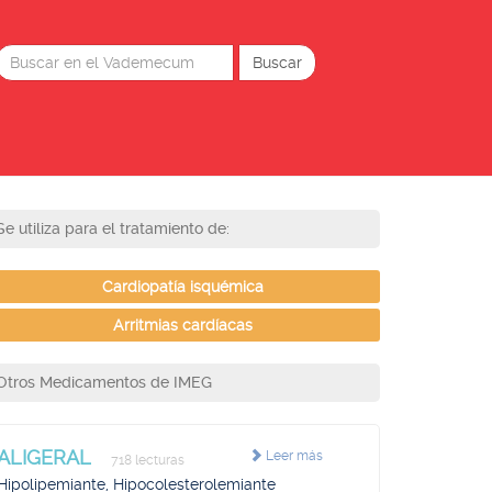
Se utiliza para el tratamiento de:
Cardiopatía isquémica
Arritmias cardíacas
Otros Medicamentos de IMEG
ALIGERAL
Leer más
718 lecturas
Hipolipemiante, Hipocolesterolemiante