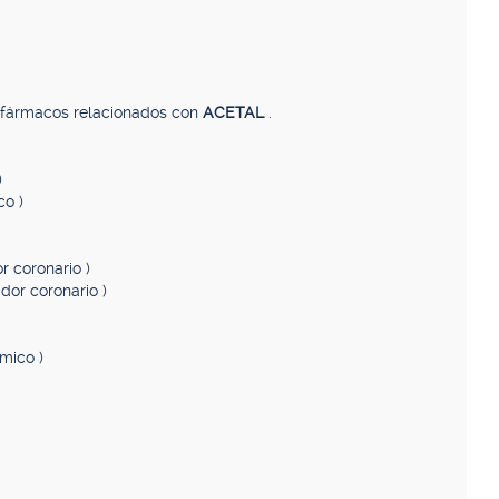
, fármacos relacionados con
ACETAL
.
)
co )
r coronario )
ador coronario )
tmico )