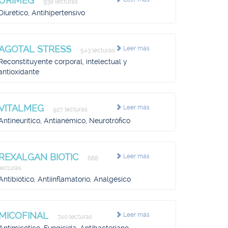
URIMEG
938 lecturas
Diurético, Antihipertensivo
AGOTAL STRESS
Leer más
543 lecturas
Reconstituyente corporal, intelectual y
antioxidante
VITALMEG
Leer más
927 lecturas
Antineurítico, Antianémico, Neurotrófico
REXALGAN BIOTIC
Leer más
688
lecturas
Antibiótico, Antiinflamatorio, Analgésico
MICOFINAL
Leer más
740 lecturas