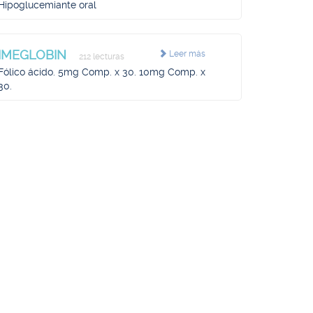
Hipoglucemiante oral
IMEGLOBIN
Leer más
212 lecturas
Fólico ácido. 5mg Comp. x 30. 10mg Comp. x
30.