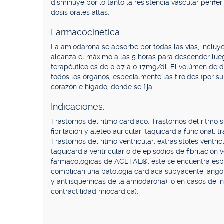
disminuye por lo tanto la resistencia vascular perifé
dosis orales altas.
Farmacocinética.
La amiodarona se absorbe por todas las vías, incluye
alcanza el máximo a las 5 horas para descender lueg
terapéutico es de 0.07 a 0.17mg/dl. El volúmen de di
todos los órganos, especialmente las tiroides (por su
corazón e hígado, donde se fija.
Indicaciones.
Trastornos del ritmo cardíaco. Trastornos del ritmo su
fibrilación y aleteo auricular, taquicardia funcional,
Trastornos del ritmo ventricular, extrasístoles ventric
taquicardia ventricular o de episodios de fibrilación
farmacológicas de ACETAL®, éste se encuentra espe
complican una patología cardíaca subyacente: angor 
y antiisquémicas de la amiodarona), o en casos de in
contractilidad miocárdica).