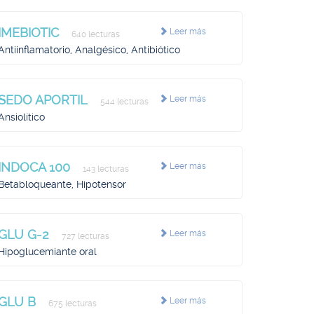
IMEBIOTIC
Leer más
640 lecturas
Antiinflamatorio, Analgésico, Antibiótico
SEDO APORTIL
Leer más
544 lecturas
Ansiolítico
INDOCA 100
Leer más
143 lecturas
Betabloqueante, Hipotensor
GLU G-2
Leer más
727 lecturas
Hipoglucemiante oral
GLU B
Leer más
675 lecturas