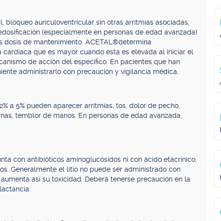
, bloqueo auriculoventricular sin otras arritmias asociadas,
edosificación (especialmente en personas de edad avanzada)
las dosis de mantenimiento. ACETAL®determina
cardíaca que es mayor cuando ésta es elevada al iniciar el
canismo de acción del específico. En pacientes que han
ente administrarlo con precaución y vigilancia médica.
2% a 5% pueden aparecer arritmias, tos, dolor de pecho,
iernas, temblor de manos. En personas de edad avanzada,
a con antibióticos aminoglucósidos ni con ácido etacrínico,
mos. Generalmente el litio no puede ser administrado con
 y aumenta así su toxicidad. Deberá tenerse precaución en la
lactancia.