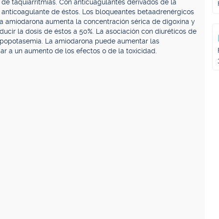
o de taquiarritmias. Con anticuagulantes derivados de la
o anticoagulante de éstos. Los bloqueantes betaadrenérgicos
 La amiodarona aumenta la concentración sérica de digoxina y
ducir la dosis de éstos a 50%. La asociación con diuréticos de
r hipopotasemia. La amiodarona puede aumentar las
ar a un aumento de los efectos o de la toxicidad.