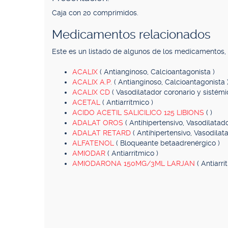
Caja con 20 comprimidos.
Medicamentos relacionados
Este es un listado de algunos de los medicamentos
ACALIX
( Antianginoso, Calcioantagonista )
ACALIX A.P.
( Antianginoso, Calcioantagonista 
ACALIX CD
( Vasodilatador coronario y sistémi
ACETAL
( Antiarrítmico )
ACIDO ACETIL SALICILICO 125 LIBIONS
( )
ADALAT OROS
( Antihipertensivo, Vasodilatado
ADALAT RETARD
( Antihipertensivo, Vasodilat
ALFATENOL
( Bloqueante betaadrenérgico )
AMIODAR
( Antiarrítmico )
AMIODARONA 150MG/3ML LARJAN
( Antiarrí