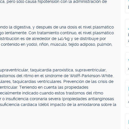
rica, pero sólo causa hipotensión con la administración de
ndo la digestiva, y después de una dosis el nivel plasmático
o lentamente. Con tratamiento continuo, el nivel plasmático
stribución es de alrededor de 14l/kg y se distribuye por
 contenido en yodo), riñón, músculo, tejido adiposo, pulmón,
praventricular, taquicardia paroxística, supraventricular,
 trastornos del ritmo en el síndrome de Wolff-Parkinson-White.
ulares, taquicardias ventriculares. Prevención de las crisis de
 ventricular. Teniendo en cuenta las propiedades
cialmente indicado cuando estos trastornos del ritmo
o insuficiencia coronaria severa (propiedades antianginosas
suficiencia cardíaca (débil impacto de la amiodarona sobre la