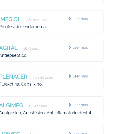
IMEGIOL
Leer más
862 lecturas
Proliferador endometrial
AGITAL
Leer más
387 lecturas
Antiepiléptico
PLENACER
Leer más
703 lecturas
Fluoxetina. Caps. x 30.
ALGIMEG
Leer más
54 lecturas
Analgésico, Anestésico, Antiinflamatorio dental
Leer más