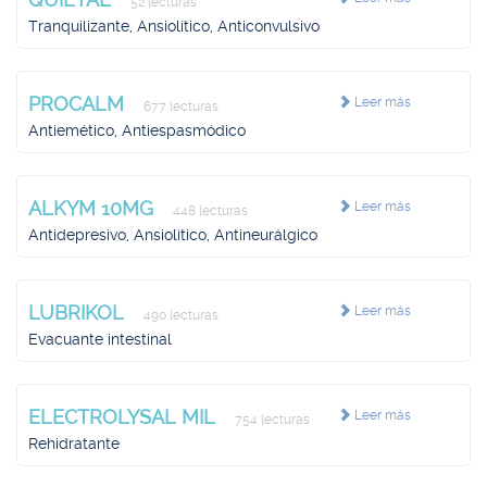
52 lecturas
Tranquilizante, Ansiolítico, Anticonvulsivo
PROCALM
Leer más
677 lecturas
Antiemético, Antiespasmódico
ALKYM 10MG
Leer más
448 lecturas
Antidepresivo, Ansiolítico, Antineurálgico
LUBRIKOL
Leer más
490 lecturas
Evacuante intestinal
ELECTROLYSAL MIL
Leer más
754 lecturas
Rehidratante