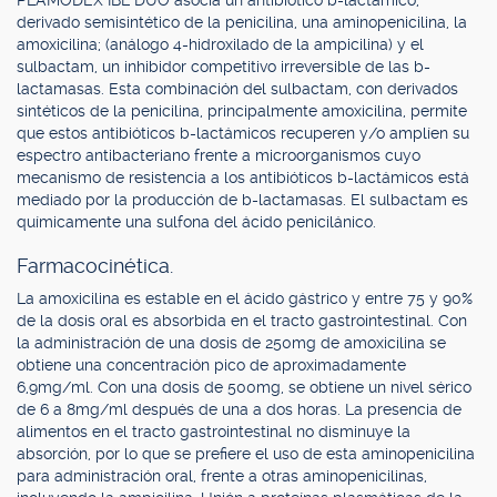
PLAMODEX IBL DUO asocia un antibiótico b-lactámico,
derivado semisintético de la penicilina, una aminopenicilina, la
amoxicilina; (análogo 4-hidroxilado de la ampicilina) y el
sulbactam, un inhibidor competitivo irreversible de las b-
lactamasas. Esta combinación del sulbactam, con derivados
sintéticos de la penicilina, principalmente amoxicilina, permite
que estos antibióticos b-lactámicos recuperen y/o amplíen su
espectro antibacteriano frente a microorganismos cuyo
mecanismo de resistencia a los antibióticos b-lactámicos está
mediado por la producción de b-lactamasas. El sulbactam es
químicamente una sulfona del ácido penicilánico.
Farmacocinética.
La amoxicilina es estable en el ácido gástrico y entre 75 y 90%
de la dosis oral es absorbida en el tracto gastrointestinal. Con
la administración de una dosis de 250mg de amoxicilina se
obtiene una concentración pico de aproximadamente
6,9mg/ml. Con una dosis de 500mg, se obtiene un nivel sérico
de 6 a 8mg/ml después de una a dos horas. La presencia de
alimentos en el tracto gastrointestinal no disminuye la
absorción, por lo que se prefiere el uso de esta aminopenicilina
para administración oral, frente a otras aminopenicilinas,