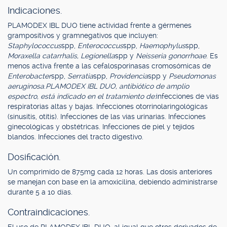
Indicaciones.
PLAMODEX IBL DUO tiene actividad frente a gérmenes
grampositivos y gramnegativos que incluyen:
Staphylococcus
spp,
Enterococcus
spp,
Haemophylus
spp,
Moraxella catarrhalis, Legionella
spp y
Neisseria gonorrhoae
. Es
menos activa frente a las cefalosporinasas cromosómicas de
Enterobacter
spp,
Serratia
spp,
Providencia
spp y
Pseudomonas
aeruginosa
.
PLAMODEX IBL DUO, antibiótico de amplio
espectro, está indicado en el tratamiento de:
infecciones de vías
respiratorias altas y bajas. Infecciones otorrinolaringológicas
(sinusitis, otitis). Infecciones de las vías urinarias. Infecciones
ginecológicas y obstétricas. Infecciones de piel y tejidos
blandos. Infecciones del tracto digestivo.
Dosificación.
Un comprimido de 875mg cada 12 horas. Las dosis anteriores
se manejan con base en la amoxicilina, debiendo administrarse
durante 5 a 10 días.
Contraindicaciones.