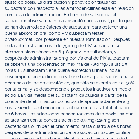
ajuste de dosis. La distribución y penetración tisular de
sulbactam con respecto a las aminopenicilinas está en relación
con la vía de administración. En forma de sal sódica, el
sulbactam observa una mala absorción por vía oral, por lo que
se han desarrollado ésteres de sulbactam para obtener una
buena absorción oral como PIV sulbactam (éster
pivaloiloximetílico), presente en nuestra formulación. Después
de la administración oral de 750mg de PIV sulbactam se
alcanzan picos séricos de 6,4-8,9mg/l de sulbactam, y
después de administrar 250mg por vía oral de PIV sulbactam
se observa una concentración máxima de 4,50mg/l a las 1,5
horas. El sulbactam tiene buena excreción urinaria, no se
descompone en medio ácido y tiene buena penetración renal a
diferencia del ácido clavulánico, que sólo se excreta en 40-50%
por la orina, y se descompone a productos inactivos en medio
ácido. La vida media del sulbactam, calculada a partir de la
constante de eliminación, corresponde aproximadamente a 3
horas, siendo su eliminación prácticamente casi total al cabo
de 6 horas. Las adecuadas concentraciones de amoxicilina que
se alcanzan con la concentración de 875mg/125mg son
bactericidas o inhiben el crecimiento hasta cuatro a seis horas
después de la administración de la asociación, lo que justifica
su uso clínico cada 12 horas. Mientras que la vida media de la