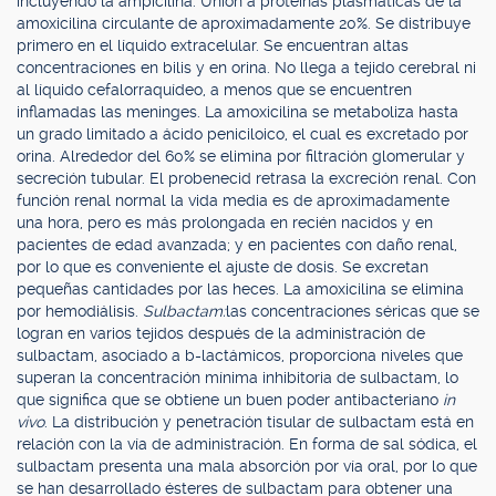
incluyendo la ampicilina. Unión a proteínas plasmáticas de la
amoxicilina circulante de aproximadamente 20%. Se distribuye
primero en el líquido extracelular. Se encuentran altas
concentraciones en bilis y en orina. No llega a tejido cerebral ni
al líquido cefalorraquídeo, a menos que se encuentren
inflamadas las meninges. La amoxicilina se metaboliza hasta
un grado limitado a ácido peniciloico, el cual es excretado por
orina. Alrededor del 60% se elimina por filtración glomerular y
secreción tubular. El probenecid retrasa la excreción renal. Con
función renal normal la vida media es de aproximadamente
una hora, pero es más prolongada en recién nacidos y en
pacientes de edad avanzada; y en pacientes con daño renal,
por lo que es conveniente el ajuste de dosis. Se excretan
pequeñas cantidades por las heces. La amoxicilina se elimina
por hemodiálisis.
Sulbactam:
las concentraciones séricas que se
logran en varios tejidos después de la administración de
sulbactam, asociado a b-lactámicos, proporciona niveles que
superan la concentración mínima inhibitoria de sulbactam, lo
que significa que se obtiene un buen poder antibacteriano
in
vivo
. La distribución y penetración tisular de sulbactam está en
relación con la vía de administración. En forma de sal sódica, el
sulbactam presenta una mala absorción por vía oral, por lo que
se han desarrollado ésteres de sulbactam para obtener una