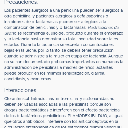
Precauciones.
Los pacientes alérgicos a una penicilina pueden ser alérgicos a
otra penicilina; y pacientes alérgicos a cefalosporinas o
inhibidores de b-lactamasas pueden ser alérgicos a la
combinación de penicilinas y b-lactamasas.
Restricciones de
uso:
no se recomienda el uso del producto durante el embarazo
y la lactancia hasta demostrar su total inocuidad sobre tales
estados. Durante la lactancia se excretan concentraciones
bajas en la leche; por lo tanto, se deberá tener precaución
cuando se administre a la mujer en etapa de lactancia. Aunque
no se han documentado problemas importantes en humanos la
administración de penicilinas a madres de niños lactantes
puede producir en los mismos sensibilización, diarrea,
candidiasis, y exantemas.
Interacciones.
Cloranfenicol, tetraciclinas, eritromicina, y sulfonamidas no
deben ser usadas asociadas a las penicilinas porque son
drogas bacteriostáticas e interfieren con el efecto bactericida
de los b-lactámicos penicilínicos. PLAMODEX IBL DUO, al igual
que otros antibióticos, interfiere con los anticonceptivos en la
circulación enterohepática de los estrógenos disminuyendo su