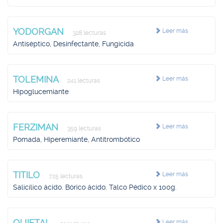
YODORGAN
Leer más
328 lecturas
Antiséptico, Desinfectante, Fungicida
TOLEMINA
Leer más
241 lecturas
Hipoglucemiante
FERZIMAN
Leer más
359 lecturas
Pomada, Hiperemiante, Antitrombótico
TITILO
Leer más
725 lecturas
Salicílico ácido. Bórico ácido. Talco Pédico x 100g.
QUIETAL
Leer más