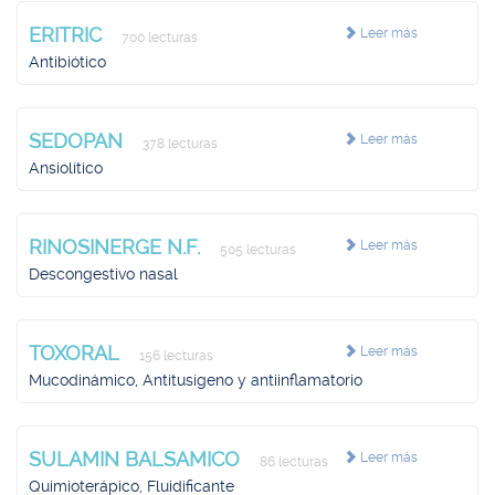
ERITRIC
Leer más
700 lecturas
Antibiótico
SEDOPAN
Leer más
378 lecturas
Ansiolítico
RINOSINERGE N.F.
Leer más
505 lecturas
Descongestivo nasal
TOXORAL
Leer más
156 lecturas
Mucodinámico, Antitusígeno y antiinflamatorio
SULAMIN BALSAMICO
Leer más
86 lecturas
Quimioterápico, Fluidificante