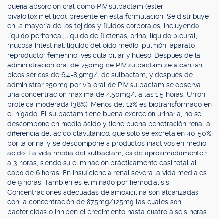
buena absorción oral como PIV sulbactam (éster
pivaloiloximetílico), presente en esta formulación. Se distribuye
en la mayoría de los tejidos y fluidos corporales, incluyendo
líquido peritoneal, líquido de flictenas, orina, líquido pleural,
mucosa intestinal, líquido del oído medio, pulmón, aparato
reproductor femenino, vesícula biliar y hueso. Después de la
administración oral de 750mg de PIV sulbactam se alcanzan
picos séricos de 6,4-8,9mg/l de sulbactam, y después de
administrar 250mg por vía oral de PIV sulbactam se observa
una concentración máxima de 4,50mg/l a las 1,5 horas. Unión
proteica moderada (38%). Menos del 12% es biotransformado en
el hígado. El sulbactam tiene buena excreción urinaria, no se
descompone en medio ácido y tiene buena penetración renal a
diferencia del ácido clavulánico, que sólo se excreta en 40-50%
por la orina, y se descompone a productos inactivos en medio
ácido. La vida media del sulbactam, es de aproximadamente 1
a 3 horas, siendo su eliminación prácticamente casi total al
cabo de 6 horas. En insuficiencia renal severa la vida media es
de 9 horas. También es eliminado por hemodiálisis.
Concentraciones adecuadas de amoxicilina son alcanzadas
con la concentración de 875mg/125mg las cuales son
bactericidas o inhiben el crecimiento hasta cuatro a seis horas