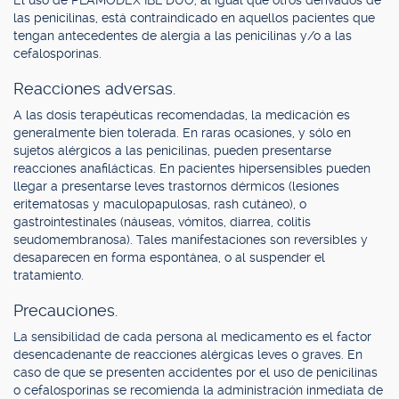
El uso de PLAMODEX IBL DUO, al igual que otros derivados de
las penicilinas, está contraindicado en aquellos pacientes que
tengan antecedentes de alergia a las penicilinas y/o a las
cefalosporinas.
Reacciones adversas.
A las dosis terapéuticas recomendadas, la medicación es
generalmente bien tolerada. En raras ocasiones, y sólo en
sujetos alérgicos a las penicilinas, pueden presentarse
reacciones anafilácticas. En pacientes hipersensibles pueden
llegar a presentarse leves trastornos dérmicos (lesiones
eritematosas y maculopapulosas, rash cutáneo), o
gastrointestinales (náuseas, vómitos, diarrea, colitis
seudomembranosa). Tales manifestaciones son reversibles y
desaparecen en forma espontánea, o al suspender el
tratamiento.
Precauciones.
La sensibilidad de cada persona al medicamento es el factor
desencadenante de reacciones alérgicas leves o graves. En
caso de que se presenten accidentes por el uso de penicilinas
o cefalosporinas se recomienda la administración inmediata de