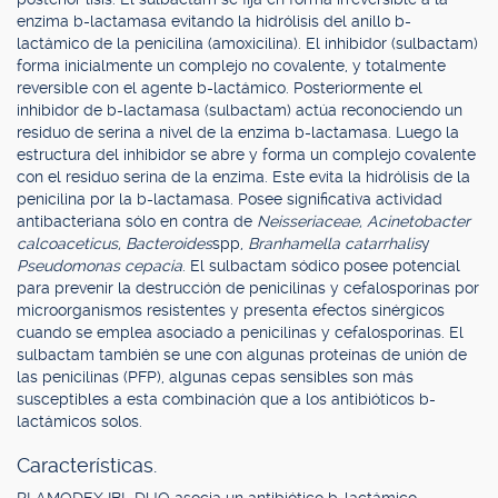
enzima b-lactamasa evitando la hidrólisis del anillo b-
lactámico de la penicilina (amoxicilina). El inhibidor (sulbactam)
forma inicialmente un complejo no covalente, y totalmente
reversible con el agente b-lactámico. Posteriormente el
inhibidor de b-lactamasa (sulbactam) actúa reconociendo un
residuo de serina a nivel de la enzima b-lactamasa. Luego la
estructura del inhibidor se abre y forma un complejo covalente
con el residuo serina de la enzima. Este evita la hidrólisis de la
penicilina por la b-lactamasa. Posee significativa actividad
antibacteriana sólo en contra de
Neisseriaceae, Acinetobacter
calcoaceticus, Bacteroides
spp,
Branhamella catarrhalis
y
Pseudomonas cepacia
. El sulbactam sódico posee potencial
para prevenir la destrucción de penicilinas y cefalosporinas por
microorganismos resistentes y presenta efectos sinérgicos
cuando se emplea asociado a penicilinas y cefalosporinas. El
sulbactam también se une con algunas proteínas de unión de
las penicilinas (PFP), algunas cepas sensibles son más
susceptibles a esta combinación que a los antibióticos b-
lactámicos solos.
Características.