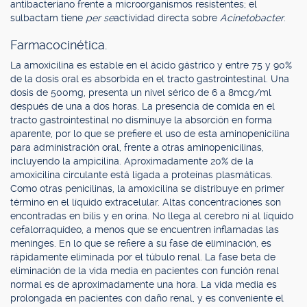
antibacteriano frente a microorganismos resistentes; el
sulbactam tiene
per se
actividad directa sobre
Acinetobacter
.
Farmacocinética.
La amoxicilina es estable en el ácido gástrico y entre 75 y 90%
de la dosis oral es absorbida en el tracto gastrointestinal. Una
dosis de 500mg, presenta un nivel sérico de 6 a 8mcg/ml
después de una a dos horas. La presencia de comida en el
tracto gastrointestinal no disminuye la absorción en forma
aparente, por lo que se prefiere el uso de esta aminopenicilina
para administración oral, frente a otras aminopenicilinas,
incluyendo la ampicilina. Aproximadamente 20% de la
amoxicilina circulante está ligada a proteínas plasmáticas.
Como otras penicilinas, la amoxicilina se distribuye en primer
término en el líquido extracelular. Altas concentraciones son
encontradas en bilis y en orina. No llega al cerebro ni al líquido
cefalorraquídeo, a menos que se encuentren inflamadas las
meninges. En lo que se refiere a su fase de eliminación, es
rápidamente eliminada por el túbulo renal. La fase beta de
eliminación de la vida media en pacientes con función renal
normal es de aproximadamente una hora. La vida media es
prolongada en pacientes con daño renal, y es conveniente el