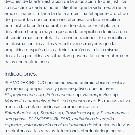
después de la administración de la asociación, lo que justifica
su uso clínico cada 12 horas. Mientras que la vida media de la
amoxicilina es similar a la de la ampicilina (el agente prototipo
del grupo), las concentraciones efectivas de la amoxicilina
administrada en forma oral, son detectables en el plasma
durante un tiempo mayor que para la ampicilina debido a una
absorción más completa. Las concentraciones de amoxicilina
en plasma son dos a dos y media veces mayores que la
ampicilina después de la administración oral de la misma
dosis. Las penicilinas y sulbactam pasan a la leche materna en
bajas concentraciones.
Indicaciones.
PLAMODEX IBL DUO posee actividad antimicrobiana frente a
gérmenes grampositivos y gramnegativos que incluyen:
Staphylococcus
spp,
Enterococcus
spp,
Haemophylus
spp,
Moraxella catarrhalis
, y
Neisseria gonorrhoeae
. Es menos activa
frente a las cefalosporinasas cromosómicas de
Enterobacter
spp,
Serratia
spp,
Providencia
spp y
Pseudomonas
aeruginosa. PLAMODEX IBL DUO, antibiótico de amplio
espectro, está indicado en el tratamiento de:
infecciones de vías
respiratorias altas y bajas. Infecciones otorrinolaringológicas