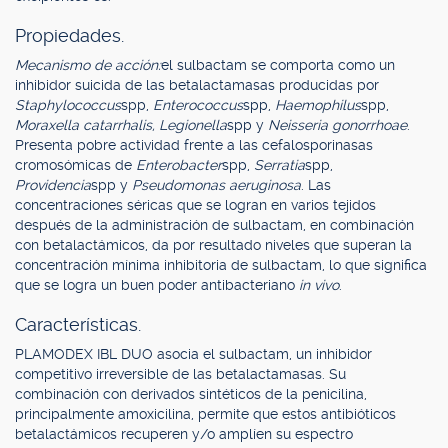
Propiedades.
Mecanismo de acción:
el sulbactam se comporta como un
inhibidor suicida de las betalactamasas producidas por
Staphylococcus
spp,
Enterococcus
spp,
Haemophilus
spp,
Moraxella catarrhalis, Legionella
spp y
Neisseria gonorrhoae
.
Presenta pobre actividad frente a las cefalosporinasas
cromosómicas de
Enterobacter
spp,
Serratia
spp,
Providencia
spp y
Pseudomonas aeruginosa
. Las
concentraciones séricas que se logran en varios tejidos
después de la administración de sulbactam, en combinación
con betalactámicos, da por resultado niveles que superan la
concentración mínima inhibitoria de sulbactam, lo que significa
que se logra un buen poder antibacteriano
in vivo
.
Características.
PLAMODEX IBL DUO asocia el sulbactam, un inhibidor
competitivo irreversible de las betalactamasas. Su
combinación con derivados sintéticos de la penicilina,
principalmente amoxicilina, permite que estos antibióticos
betalactámicos recuperen y/o amplíen su espectro