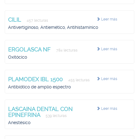
CILIL
Leer más
457 lecturas
Antivertiginoso, Antiemético, Antihistamínico
ERGOLASCA NF
Leer más
784 lecturas
Oxitócico
PLAMODEX IBL 1500
Leer más
455 lecturas
Antibiótico de amplio espectro
LASCAINA DENTAL CON
Leer más
EPINEFRINA
539 lecturas
Anestésico