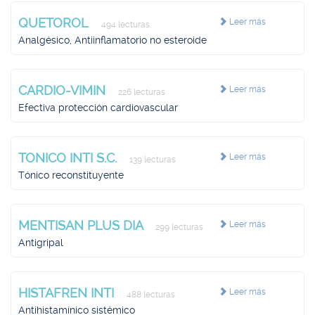
QUETOROL
Leer más
494 lecturas
Analgésico, Antiinflamatorio no esteroide
CARDIO-VIMIN
Leer más
226 lecturas
Efectiva protección cardiovascular
TONICO INTI S.C.
Leer más
139 lecturas
Tónico reconstituyente
MENTISAN PLUS DIA
Leer más
299 lecturas
Antigripal
HISTAFREN INTI
Leer más
488 lecturas
Antihistamínico sistémico