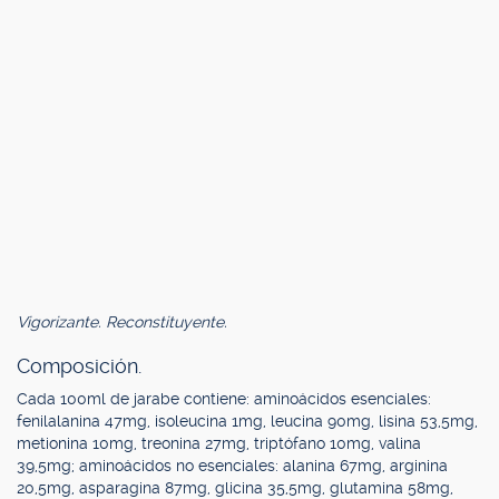
Vigorizante. Reconstituyente.
Composición.
Cada 100ml de jarabe contiene: aminoácidos esenciales:
fenilalanina 47mg, isoleucina 1mg, leucina 90mg, lisina 53,5mg,
metionina 10mg, treonina 27mg, triptófano 10mg, valina
39,5mg; aminoácidos no esenciales: alanina 67mg, arginina
20,5mg, asparagina 87mg, glicina 35,5mg, glutamina 58mg,