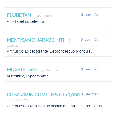
FLUBETAN
Leer más
245 lecturas
Antidiabético selectivo
MENTISAN D JARABE INTI
Leer más
6
lecturas
Antitusivo, Expectorante, Descongestivo bronquial
MUXATIL 200
Leer más
397 lecturas
Mucolítico, Expectorante
COBA VIMIN COMPUESTO 10,000
Leer más
444 lecturas
Compuesto vitamínico de acción neurotrópica reforzada