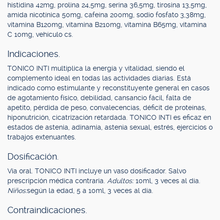
histidina 42mg, prolina 24,5mg, serina 36,5mg, tirosina 13,5mg,
amida nicotínica 50mg, cafeína 200mg, sodio fosfato 3,38mg,
vitamina B120mg, vitamina B210mg, vitamina B65mg, vitamina
C 10mg, vehículo cs.
Indicaciones.
TONICO INTI multiplica la energía y vitalidad, siendo el
complemento ideal en todas las actividades diarias. Está
indicado como estimulante y reconstituyente general en casos
de agotamiento físico, debilidad, cansancio fácil, falta de
apetito, pérdida de peso, convalecencias, déficit de proteínas,
hiponutrición, cicatrización retardada. TONICO INTI es eficaz en
estados de astenia, adinamia, astenia sexual, estrés, ejercicios o
trabajos extenuantes.
Dosificación.
Vía oral. TONICO INTI incluye un vaso dosificador. Salvo
prescripción médica contraria.
Adultos:
10ml, 3 veces al día.
Niños:
según la edad, 5 a 10ml, 3 veces al día.
Contraindicaciones.