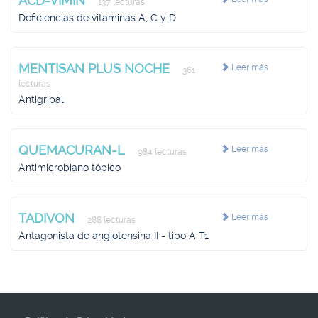
ACD-VIMIN
137 lecturas
Deficiencias de vitaminas A, C y D
MENTISAN PLUS NOCHE
Leer más
361
lecturas
Antigripal
QUEMACURAN-L
Leer más
984 lecturas
Antimicrobiano tópico
TADIVON
Leer más
288 lecturas
Antagonista de angiotensina II - tipo A T1