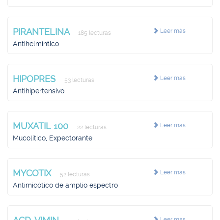
PIRANTELINA
Leer más
185 lecturas
Antihelmíntico
HIPOPRES
Leer más
53 lecturas
Antihipertensivo
MUXATIL 100
Leer más
22 lecturas
Mucolítico, Expectorante
MYCOTIX
Leer más
52 lecturas
Antimicótico de amplio espectro
Leer más