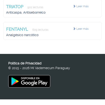
TRIATOP
Leer más
902 lecturas
Anticaspa, Antiseborreico
FENTANYL
Leer más
609 lecturas
Analgésico narcótico
Política de Privacidad
© 2015 - 2026 Mi Vademecum Paraguay