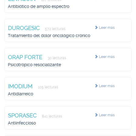
Antibiótico de amplio espectro
DUROGESIC
Leer más
572 lecturas
Tratamiento del dolor oncológico crónico
ORAP FORTE
Leer más
30 lecturas
Psicotrópico resocializante
IMODIUM
Leer más
105 lecturas
Antidiarreico
SPORASEC
Leer más
841 lecturas
Antiinfeccioso