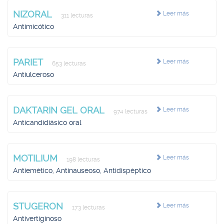
NIZORAL
Leer más
311 lecturas
Antimicótico
PARIET
Leer más
653 lecturas
Antiulceroso
DAKTARIN GEL ORAL
Leer más
974 lecturas
Anticandidiásico oral
MOTILIUM
Leer más
198 lecturas
Antiemético, Antinauseoso, Antidispéptico
STUGERON
Leer más
173 lecturas
Antivertiginoso