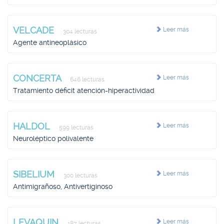
VELCADE
Leer más
304 lecturas
Agente antineoplásico
CONCERTA
Leer más
646 lecturas
Tratamiento déficit atención-hiperactividad
HALDOL
Leer más
599 lecturas
Neuroléptico polivalente
SIBELIUM
Leer más
300 lecturas
Antimigrañoso, Antivertiginoso
LEVAQUIN
Leer más
187 lecturas