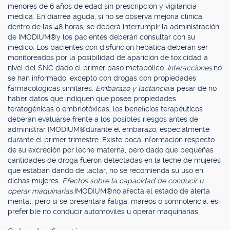
menores de 6 años de edad sin prescripción y vigilancia
médica. En diarrea aguda, si no se observa mejoría clínica
dentro de las 48 horas, se deberá interrumpir la administración
de IMODIUM®y los pacientes deberán consultar con su
médico. Los pacientes con disfunción hepática deberán ser
monitoreados por la posibilidad de aparición de toxicidad a
nivel del SNC dado el primer paso metabólico.
Interacciones:
no
se han informado, excepto con drogas con propiedades
farmacológicas similares.
Embarazo y lactancia:
a pesar de no
haber datos que indiquen que posee propiedades
teratogénicas o embriotóxicas, los beneficios terapéuticos
deberán evaluarse frente a los posibles riesgos antes de
administrar IMODIUM®durante el embarazo, especialmente
durante el primer trimestre. Existe poca información respecto
de su excreción por leche materna, pero dado que pequeñas
cantidades de droga fueron detectadas en la leche de mujeres
que estaban dando de lactar, no se recomienda su uso en
dichas mujeres.
Efectos sobre la capacidad de conducir u
operar maquinarias:
IMODIUM®no afecta el estado de alerta
mental, pero si se presentara fatiga, mareos o somnolencia, es
preferible no conducir automóviles u operar maquinarias.