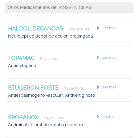
Otros Medicamentos de JANSSEN CILAG
HALDOL DECANOAS
Leer más
475 lecturas
Neuroléptico depot de acción prolongada
TOPAMAC
Leer más
813 lecturas
Antiepiléptico
STUGERON FORTE
Leer más
719 lecturas
Antiespasmógeno vascular, Antivertiginoso
SPORANOX
Leer más
125 lecturas
Antimicótico oral de amplio espectro