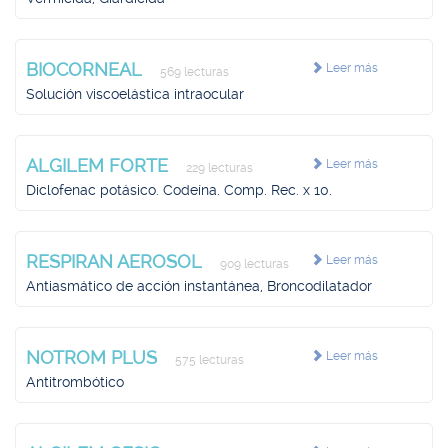
BIOCORNEAL
Leer más
569 lecturas
Solución viscoelástica intraocular
ALGILEM FORTE
Leer más
229 lecturas
Diclofenac potásico. Codeína. Comp. Rec. x 10.
RESPIRAN AEROSOL
Leer más
909 lecturas
Antiasmático de acción instantánea, Broncodilatador
NOTROM PLUS
Leer más
575 lecturas
Antitrombótico