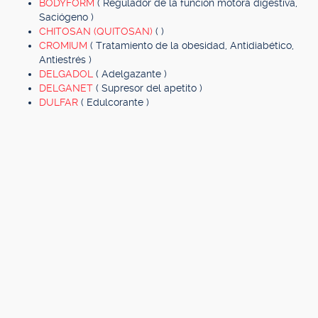
BODYFORM
( Regulador de la función motora digestiva,
Saciógeno )
CHITOSAN (QUITOSAN)
( )
CROMIUM
( Tratamiento de la obesidad, Antidiabético,
Antiestrés )
DELGADOL
( Adelgazante )
DELGANET
( Supresor del apetito )
DULFAR
( Edulcorante )