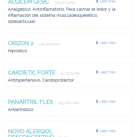
ALGILEM GESIC
Leer más
345 lecturas
Analgésico, Antiinflamatorio, Para calmar el dolor y la
inflamación del sistema musculoesquelético,
osteoarticular
ORIZON 2
Leer más
530 lecturas
Hipnótico
CARDIETIC FORTE
Leer más
54 lecturas
Antihipertensivo, Cardioprotector
PANARTRIL FLEX
Leer más
953 lecturas
Antiartrósico
NOVO ALERGIOL
Leer más