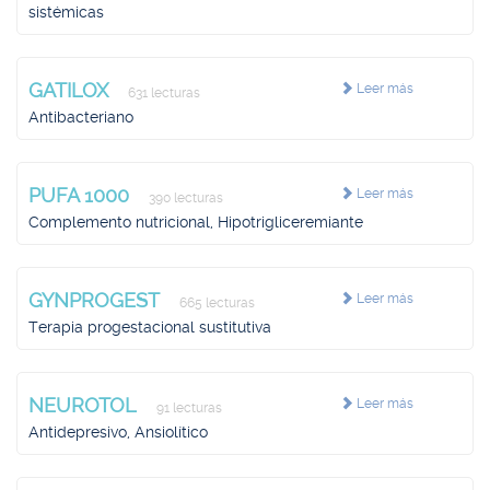
sistémicas
GATILOX
Leer más
631 lecturas
Antibacteriano
PUFA 1000
Leer más
390 lecturas
Complemento nutricional, Hipotrigliceremiante
GYNPROGEST
Leer más
665 lecturas
Terapia progestacional sustitutiva
NEUROTOL
Leer más
91 lecturas
Antidepresivo, Ansiolítico