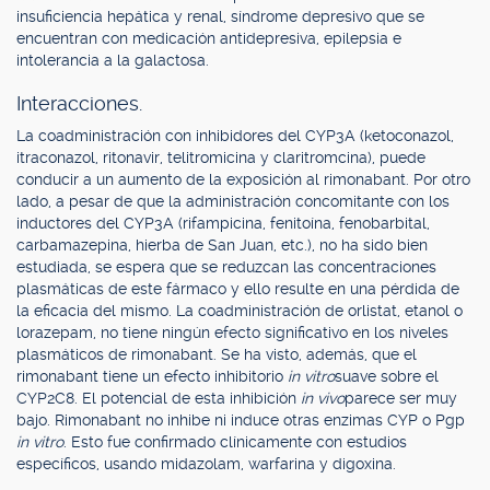
insuficiencia hepática y renal, síndrome depresivo que se
encuentran con medicación antidepresiva, epilepsia e
intolerancia a la galactosa.
Interacciones.
La coadministración con inhibidores del CYP3A (ketoconazol,
itraconazol, ritonavir, telitromicina y claritromcina), puede
conducir a un aumento de la exposición al rimonabant. Por otro
lado, a pesar de que la administración concomitante con los
inductores del CYP3A (rifampicina, fenitoína, fenobarbital,
carbamazepina, hierba de San Juan, etc.), no ha sido bien
estudiada, se espera que se reduzcan las concentraciones
plasmáticas de este fármaco y ello resulte en una pérdida de
la eficacia del mismo. La coadministración de orlistat, etanol o
lorazepam, no tiene ningún efecto significativo en los niveles
plasmáticos de rimonabant. Se ha visto, además, que el
rimonabant tiene un efecto inhibitorio
in vitro
suave sobre el
CYP2C8. El potencial de esta inhibición
in vivo
parece ser muy
bajo. Rimonabant no inhibe ni induce otras enzimas CYP o Pgp
in vitro
. Esto fue confirmado clínicamente con estudios
específicos, usando midazolam, warfarina y digoxina.