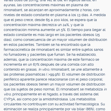
varias dosis de 20mg, una vez al día, en sujetos sanos, en
ayunas, las concentraciones máximas en plasma de
rimonabant, se alcanzan en aproximadamente 2 horas, con
niveles de estado constante en plasma a los 13 días. A medida
que el peso crece, desde 65 a 200 kilos, se espera que la
concentración máxima decrezca un 24%, y que la
concentración mínima aumente un 5%. El tiempo para llegar al
estado constante es más largo en los pacientes obesos (25
días), como consecuencia de un mayor volumen de distribución
en estos pacientes. También se ha encontrado que la
farmacocinética de rimonabant es similar entre sujetos sanos
no fumadores y pacientes que fuman. Se ha establecido,
además, que la concentración máxima de este fármaco se
incrementa en un 67% después de una comida con alto
contenido en grasas.
In vitro
, rimonabant, se une altamente a
las proteínas plasmáticas ( >99,9%). El volumen de distribución
periférico aparente parece relacionarse con el peso corporal;
los pacientes obesos tienen un mayor volumen de distribución
que los sujetos de peso normal. El rimonabant se metaboliza
in
vitro
, principalmente en el hígado, a través del sistema del
CYP3A, así como por la amidohidrolasa. Los metabolitos
circulantes no contribuyen con su actividad farmacológica. Su
eliminación se realiza principalmente por vía biliar (86%), como