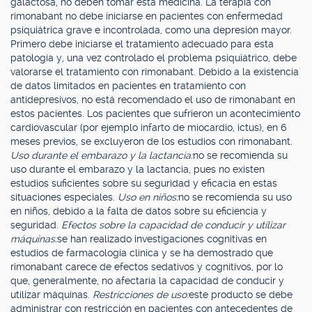
galactosa, no deben tomar esta medicina. La terapia con
rimonabant no debe iniciarse en pacientes con enfermedad
psiquiátrica grave e incontrolada, como una depresión mayor.
Primero debe iniciarse el tratamiento adecuado para esta
patología y, una vez controlado el problema psiquiátrico, debe
valorarse el tratamiento con rimonabant. Debido a la existencia
de datos limitados en pacientes en tratamiento con
antidepresivos, no está recomendado el uso de rimonabant en
estos pacientes. Los pacientes que sufrieron un acontecimiento
cardiovascular (por ejemplo infarto de miocardio, ictus), en 6
meses previos, se excluyeron de los estudios con rimonabant.
Uso durante el embarazo y la lactancia:
no se recomienda su
uso durante el embarazo y la lactancia, pues no existen
estudios suficientes sobre su seguridad y eficacia en estas
situaciones especiales.
Uso en niños:
no se recomienda su uso
en niños, debido a la falta de datos sobre su eficiencia y
seguridad.
Efectos sobre la capacidad de conducir y utilizar
máquinas:
se han realizado investigaciones cognitivas en
estudios de farmacología clínica y se ha demostrado que
rimonabant carece de efectos sedativos y cognitivos, por lo
que, generalmente, no afectaría la capacidad de conducir y
utilizar máquinas.
Restricciones de uso:
este producto se debe
administrar con restricción en pacientes con antecedentes de