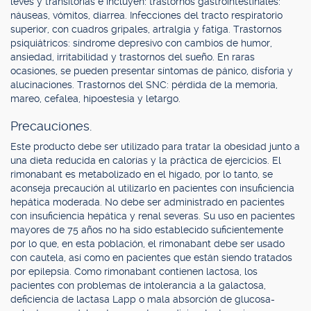
leves y transitorias e incluyen: trastornos gastrointestinales:
náuseas, vómitos, diarrea. Infecciones del tracto respiratorio
superior, con cuadros gripales, artralgia y fatiga. Trastornos
psiquiátricos: síndrome depresivo con cambios de humor,
ansiedad, irritabilidad y trastornos del sueño. En raras
ocasiones, se pueden presentar síntomas de pánico, disforia y
alucinaciones. Trastornos del SNC: pérdida de la memoria,
mareo, cefalea, hipoestesia y letargo.
Precauciones.
Este producto debe ser utilizado para tratar la obesidad junto a
una dieta reducida en calorías y la práctica de ejercicios. El
rimonabant es metabolizado en el hígado, por lo tanto, se
aconseja precaución al utilizarlo en pacientes con insuficiencia
hepática moderada. No debe ser administrado en pacientes
con insuficiencia hepática y renal severas. Su uso en pacientes
mayores de 75 años no ha sido establecido suficientemente
por lo que, en esta población, el rimonabant debe ser usado
con cautela, así como en pacientes que están siendo tratados
por epilepsia. Como rimonabant contienen lactosa, los
pacientes con problemas de intolerancia a la galactosa,
deficiencia de lactasa Lapp o mala absorción de glucosa-