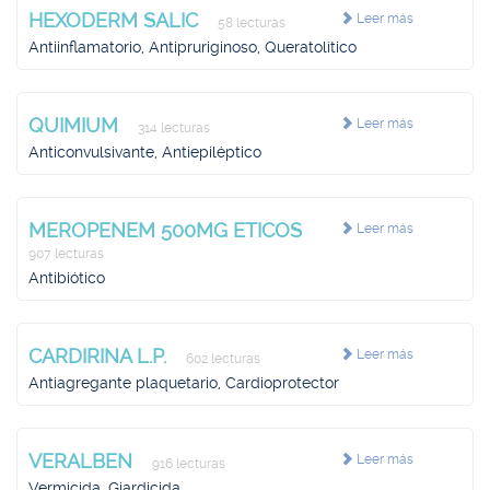
HEXODERM SALIC
Leer más
58 lecturas
Antiinflamatorio, Antipruriginoso, Queratolítico
QUIMIUM
Leer más
314 lecturas
Anticonvulsivante, Antiepiléptico
MEROPENEM 500MG ETICOS
Leer más
907 lecturas
Antibiótico
CARDIRINA L.P.
Leer más
602 lecturas
Antiagregante plaquetario, Cardioprotector
VERALBEN
Leer más
916 lecturas
Vermicida, Giardicida