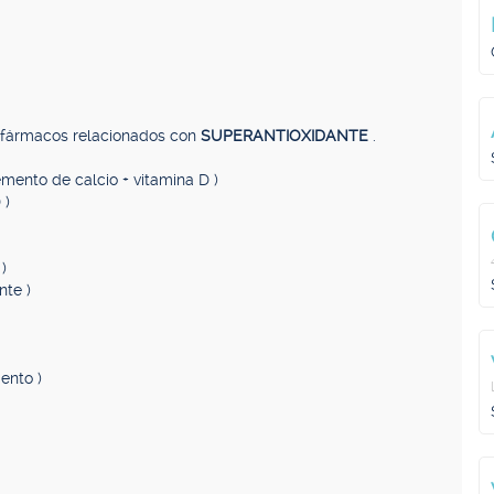
, fármacos relacionados con
SUPERANTIOXIDANTE
.
emento de calcio + vitamina D )
 )
)
nte )
ento )