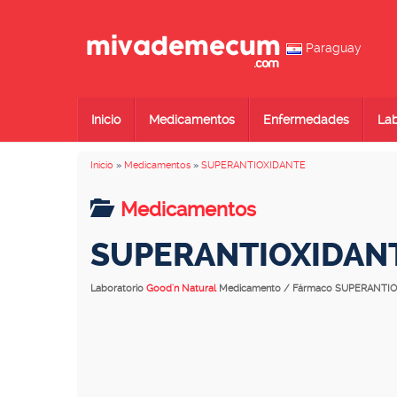
Paraguay
Inicio
Medicamentos
Enfermedades
Lab
Inicio
»
Medicamentos
»
SUPERANTIOXIDANTE
Medicamentos
SUPERANTIOXIDAN
Laboratorio
Good'n Natural
Medicamento / Fármaco SUPERANTI