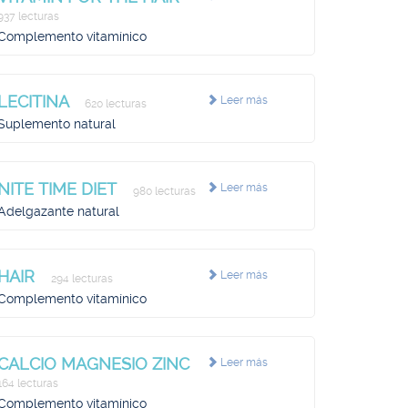
937 lecturas
Complemento vitamínico
LECITINA
Leer más
620 lecturas
Suplemento natural
NITE TIME DIET
Leer más
980 lecturas
Adelgazante natural
HAIR
Leer más
294 lecturas
Complemento vitamínico
CALCIO MAGNESIO ZINC
Leer más
164 lecturas
Complemento vitamínico