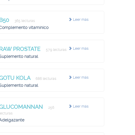
B50
Leer más
365 lecturas
Complemento vitamínico
RAW PROSTATE
Leer más
579 lecturas
Suplemento natural
GOTU KOLA
Leer más
686 lecturas
Suplemento natural
GLUCOMANNAN
Leer más
256
lecturas
Adelgazante