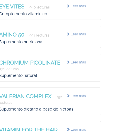
EYE VITES
Leer más
940 lecturas
Complemento vitamínico
AMINO 50
Leer más
934 lecturas
Suplemento nutricional
CHROMIUM PICOLINATE
Leer más
471 lecturas
Suplemento natural
VALERIAN COMPLEX
Leer más
252
lecturas
Suplemento dietario a base de hierbas
VITAMIN FOR THE HAIR
Leer más