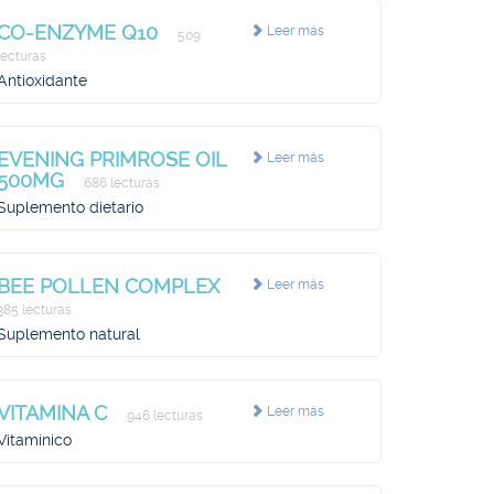
CO-ENZYME Q10
Leer más
509
lecturas
Antioxidante
EVENING PRIMROSE OIL
Leer más
500MG
686 lecturas
Suplemento dietario
BEE POLLEN COMPLEX
Leer más
385 lecturas
Suplemento natural
VITAMINA C
Leer más
946 lecturas
Vitamínico