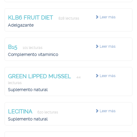
KLB6 FRUIT DIET
Leer más
828 lecturas
Adelgazante
B15
Leer más
101 lecturas
Complemento vitamínico
GREEN LIPPED MUSSEL
Leer más
44
lecturas
Suplemento natural
LECITINA
Leer más
620 lecturas
Suplemento natural