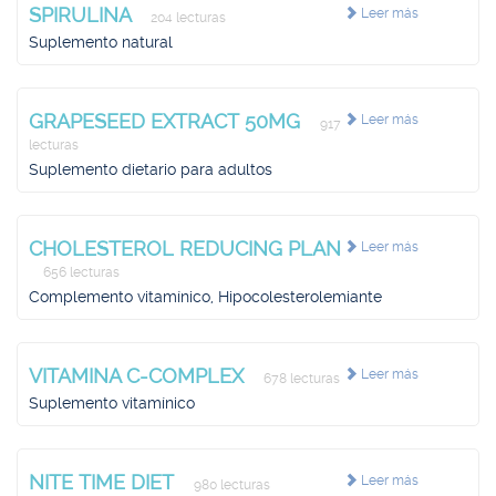
SPIRULINA
Leer más
204 lecturas
Suplemento natural
GRAPESEED EXTRACT 50MG
Leer más
917
lecturas
Suplemento dietario para adultos
CHOLESTEROL REDUCING PLAN
Leer más
656 lecturas
Complemento vitamínico, Hipocolesterolemiante
VITAMINA C-COMPLEX
Leer más
678 lecturas
Suplemento vitamínico
NITE TIME DIET
Leer más
980 lecturas