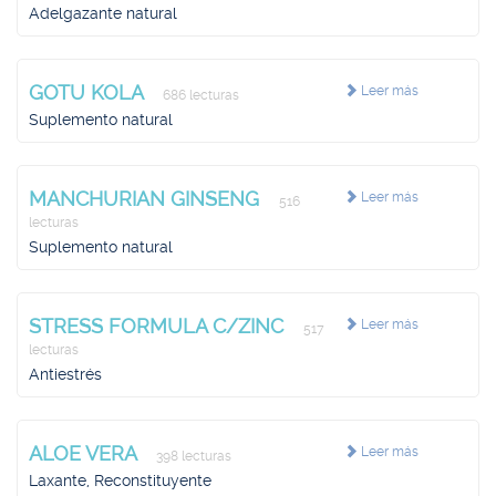
Adelgazante natural
GOTU KOLA
Leer más
686 lecturas
Suplemento natural
MANCHURIAN GINSENG
Leer más
516
lecturas
Suplemento natural
STRESS FORMULA C/ZINC
Leer más
517
lecturas
Antiestrés
ALOE VERA
Leer más
398 lecturas
Laxante, Reconstituyente