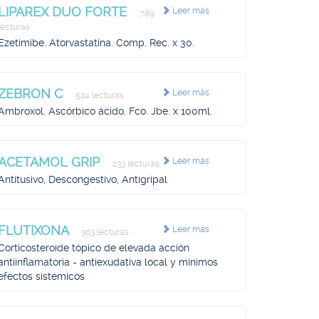
LIPAREX DUO FORTE
Leer más
789
lecturas
Ezetimibe. Atorvastatina. Comp. Rec. x 30.
ZEBRON C
Leer más
524 lecturas
Ambroxol. Ascórbico ácido. Fco. Jbe. x 100ml.
ACETAMOL GRIP
Leer más
233 lecturas
Antitusivo, Descongestivo, Antigripal
FLUTIXONA
Leer más
303 lecturas
Corticosteroide tópico de elevada acción
antiinflamatoria - antiexudativa local y mínimos
efectos sistémicos