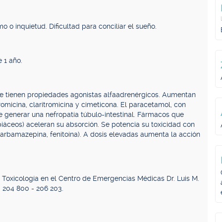
o o inquietud. Dificultad para conciliar el sueño.
 1 año.
 tienen propiedades agonistas alfaadrenérgicos. Aumentan
romicina, claritromicina y cimeticona. El paracetamol, con
e generar una nefropatía túbulo-intestinal. Fármacos que
piáceos) aceleran su absorción. Se potencia su toxicidad con
carbamazepina, fenitoína). A dosis elevadas aumenta la acción
e Toxicología en el Centro de Emergencias Médicas Dr. Luis M.
. 204 800 - 206 203.