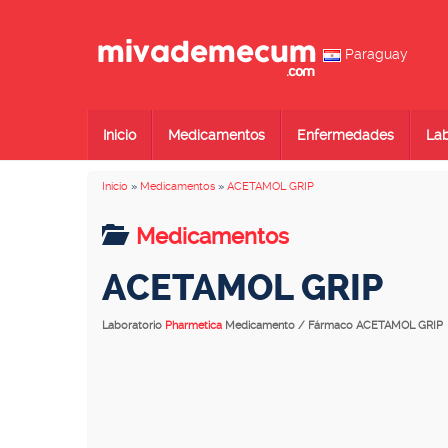
Paraguay
Inicio
Medicamentos
Enfermedades
Lab
Inicio
»
Medicamentos
»
ACETAMOL GRIP
Medicamentos
ACETAMOL GRIP
Laboratorio
Pharmetica
Medicamento / Fármaco ACETAMOL GRIP