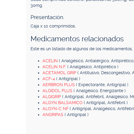
30mg.
Presentación.
Caja x 10 comprimidos.
Medicamentos relacionados
Este es un listado de algunos de los medicamentos
ACELIN
( Analgésico, Antialérgico, Antipirétic
ACELIN N.F.
( Analgésico, Antipirético )
ACETAMOL GRIP
( Antitusivo, Descongestivo, A
ACF-4
( Antigripal )
AERBRON PLUS
( Expectorante, Antigripal )
ALGIDOL PLUS
( Analgésico, Energizante )
ALGIGRIP
( Antigripal, Antifebril, Analgésico, M
ALGYN BALSAMICO
( Antigripal, Antifebril )
ALGYN-C NF
( Antigripal, Analgésico, Antifebr
ANGRIPAS
( Antigripal )