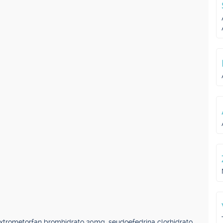
trometorfan bromhidrato 20mg, seudoefedrina clorhidrato