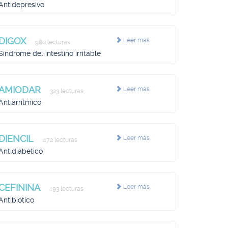
Antidepresivo
DIGOX
Leer más
980 lecturas
Síndrome del intestino irritable
AMIODAR
Leer más
323 lecturas
Antiarrítmico
DIENCIL
Leer más
472 lecturas
Antidiabético
CEFININA
Leer más
493 lecturas
Antibiótico