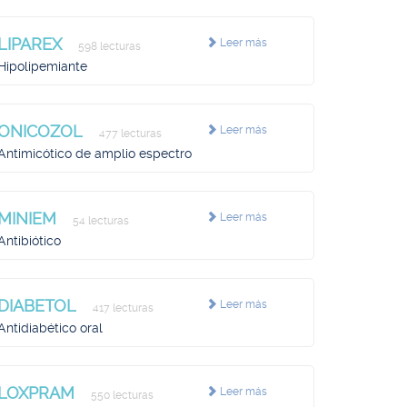
LIPAREX
Leer más
598 lecturas
Hipolipemiante
ONICOZOL
Leer más
477 lecturas
Antimicótico de amplio espectro
MINIEM
Leer más
54 lecturas
Antibiótico
DIABETOL
Leer más
417 lecturas
Antidiabético oral
LOXPRAM
Leer más
550 lecturas