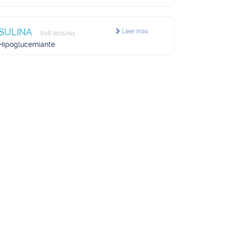
SULINA
Leer más
808 lecturas
Hipoglucemiante