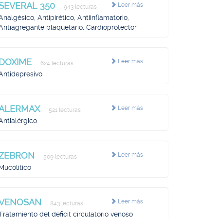
SEVERAL 350
Leer más
943 lecturas
Analgésico, Antipirético, Antiinflamatorio,
Antiagregante plaquetario, Cardioprotector
DOXIME
Leer más
624 lecturas
Antidepresivo
ALERMAX
Leer más
521 lecturas
Antialérgico
ZEBRON
Leer más
509 lecturas
Mucolítico
VENOSAN
Leer más
843 lecturas
Tratamiento del déficit circulatorio venoso