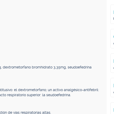
, dextrometorfano bromhidrato 3,35mg, seudoefedrina
usivo: el dextrometorfano; un activo analgésico-antifebril:
to respiratorio superior: la seudoefedrina.
ión de vías respiratorias altas.