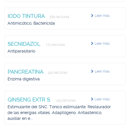
IODO TINTURA
Leer más
582 lecturas
Antimicótico, Bactericida
SECNIDAZOL
Leer más
771 lecturas
Antiparasitario
PANCREATINA
Leer más
912 lecturas
Enzima digestiva
GINSENG EXTR S.
Leer más
453 lecturas
Estimulante del SNC. Tónico estimulante. Restaurador
de las energías vitales. Adaptógeno. Antiasténico,
auxiliar en e...