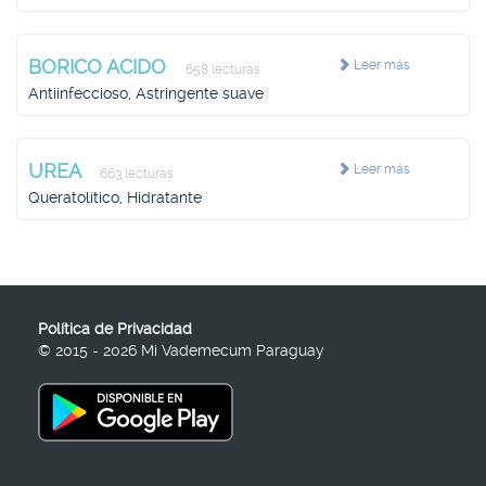
BORICO ACIDO
Leer más
658 lecturas
Antiinfeccioso, Astringente suave
UREA
Leer más
663 lecturas
Queratolítico, Hidratante
Política de Privacidad
© 2015 - 2026 Mi Vademecum Paraguay