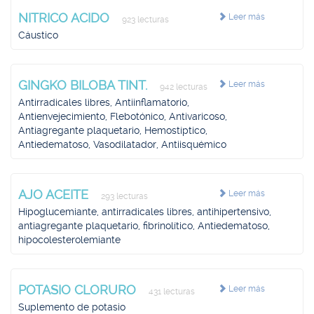
NITRICO ACIDO
Leer más
923 lecturas
Cáustico
GINGKO BILOBA TINT.
Leer más
942 lecturas
Antirradicales libres, Antiinflamatorio,
Antienvejecimiento, Flebotónico, Antivaricoso,
Antiagregante plaquetario, Hemostíptico,
Antiedematoso, Vasodilatador, Antiisquémico
AJO ACEITE
Leer más
293 lecturas
Hipoglucemiante, antirradicales libres, antihipertensivo,
antiagregante plaquetario, fibrinolítico, Antiedematoso,
hipocolesterolemiante
POTASIO CLORURO
Leer más
431 lecturas
Suplemento de potasio