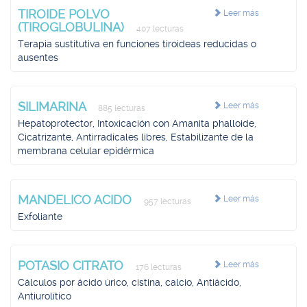
TIROIDE POLVO
Leer más
(TIROGLOBULINA)
407 lecturas
Terapia sustitutiva en funciones tiroideas reducidas o
ausentes
SILIMARINA
Leer más
885 lecturas
Hepatoprotector, Intoxicación con Amanita phalloide,
Cicatrizante, Antirradicales libres, Estabilizante de la
membrana celular epidérmica
MANDELICO ACIDO
Leer más
957 lecturas
Exfoliante
POTASIO CITRATO
Leer más
176 lecturas
Cálculos por ácido úrico, cistina, calcio, Antiácido,
Antiurolítico