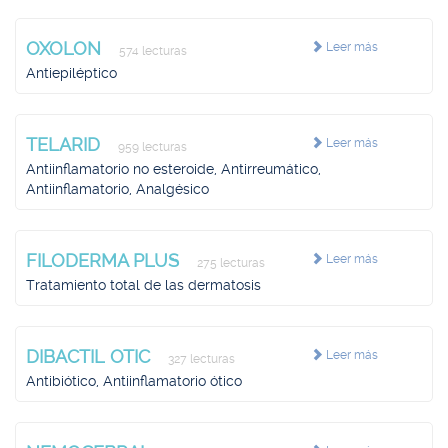
OXOLON
Leer más
574 lecturas
Antiepiléptico
TELARID
Leer más
959 lecturas
Antiinflamatorio no esteroide, Antirreumático,
Antiinflamatorio, Analgésico
FILODERMA PLUS
Leer más
275 lecturas
Tratamiento total de las dermatosis
DIBACTIL OTIC
Leer más
327 lecturas
Antibiótico, Antiinflamatorio ótico