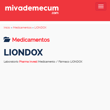
Togg
navig
Inicio
»
Medicamentos
»
LIONDOX
Medicamentos
LIONDOX
Laboratorio
Pharma Investi
Medicamento / Fármaco LIONDOX