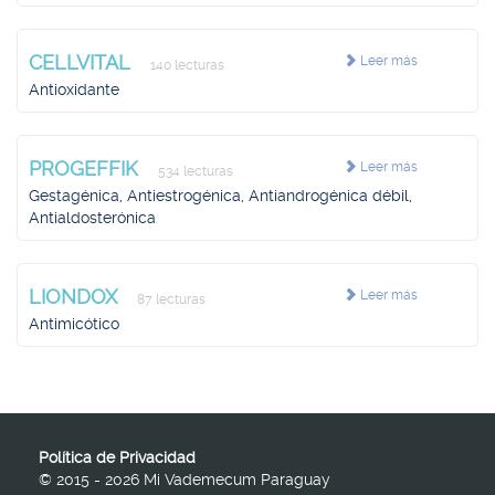
CELLVITAL
Leer más
140 lecturas
Antioxidante
PROGEFFIK
Leer más
534 lecturas
Gestagénica, Antiestrogénica, Antiandrogénica débil,
Antialdosterónica
LIONDOX
Leer más
87 lecturas
Antimicótico
Política de Privacidad
© 2015 - 2026 Mi Vademecum Paraguay