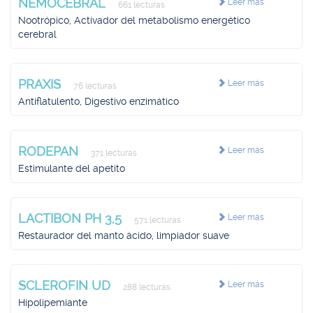
NEMOCEBRAL
Leer más
661 lecturas
Nootrópico, Activador del metabolismo energético
cerebral
PRAXIS
Leer más
76 lecturas
Antiflatulento, Digestivo enzimático
RODEPAN
Leer más
371 lecturas
Estimulante del apetito
LACTIBON PH 3,5
Leer más
571 lecturas
Restaurador del manto ácido, limpiador suave
SCLEROFIN UD
Leer más
288 lecturas
Hipolipemiante