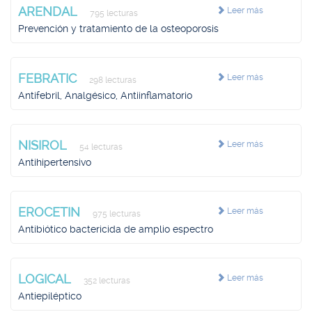
ARENDAL
Leer más
795 lecturas
Prevención y tratamiento de la osteoporosis
FEBRATIC
Leer más
298 lecturas
Antifebril, Analgésico, Antiinflamatorio
NISIROL
Leer más
54 lecturas
Antihipertensivo
EROCETIN
Leer más
975 lecturas
Antibiótico bactericida de amplio espectro
LOGICAL
Leer más
352 lecturas
Antiepiléptico