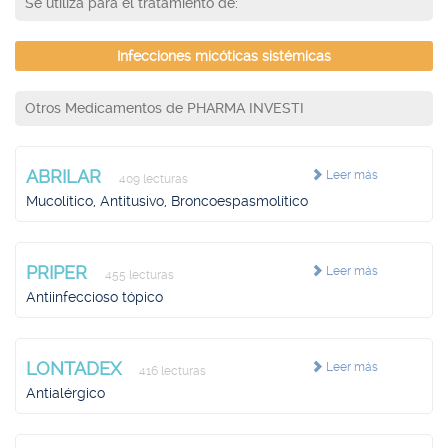
Se utiliza para el tratamiento de:
Infecciones micóticas sistémicas
Otros Medicamentos de PHARMA INVESTI
ABRILAR
Leer más
409 lecturas
Mucolítico, Antitusivo, Broncoespasmolítico
PRIPER
Leer más
455 lecturas
Antiinfeccioso tópico
LONTADEX
Leer más
416 lecturas
Antialérgico