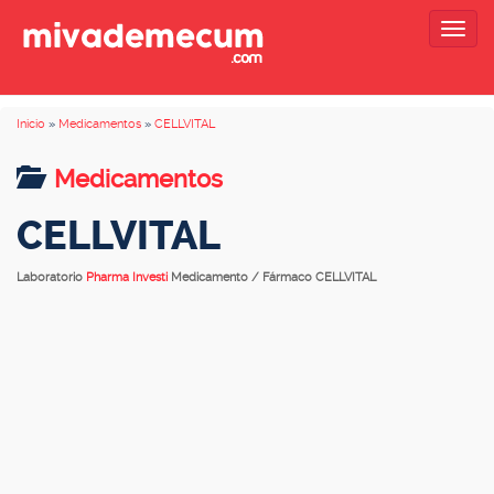
Togg
navig
Inicio
»
Medicamentos
»
CELLVITAL
Medicamentos
CELLVITAL
Laboratorio
Pharma Investi
Medicamento / Fármaco CELLVITAL