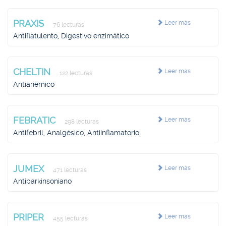
PRAXIS
Leer más
76 lecturas
Antiflatulento, Digestivo enzimático
CHELTIN
Leer más
122 lecturas
Antianémico
FEBRATIC
Leer más
298 lecturas
Antifebril, Analgésico, Antiinflamatorio
JUMEX
Leer más
471 lecturas
Antiparkinsoniano
PRIPER
Leer más
455 lecturas