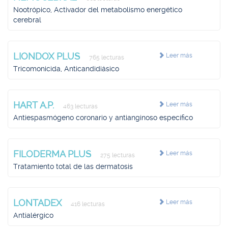
Nootrópico, Activador del metabolismo energético
cerebral
LIONDOX PLUS
Leer más
765 lecturas
Tricomonicida, Anticandidiásico
HART A.P.
Leer más
463 lecturas
Antiespasmógeno coronario y antianginoso específico
FILODERMA PLUS
Leer más
275 lecturas
Tratamiento total de las dermatosis
LONTADEX
Leer más
416 lecturas
Antialérgico