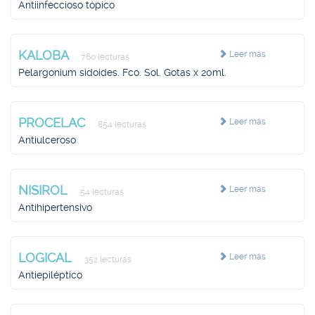
Antiinfeccioso tópico
KALOBA
Leer más
760 lecturas
Pelargonium sidoides. Fco. Sol. Gotas x 20ml.
PROCELAC
Leer más
854 lecturas
Antiulceroso
NISIROL
Leer más
54 lecturas
Antihipertensivo
LOGICAL
Leer más
352 lecturas
Antiepiléptico