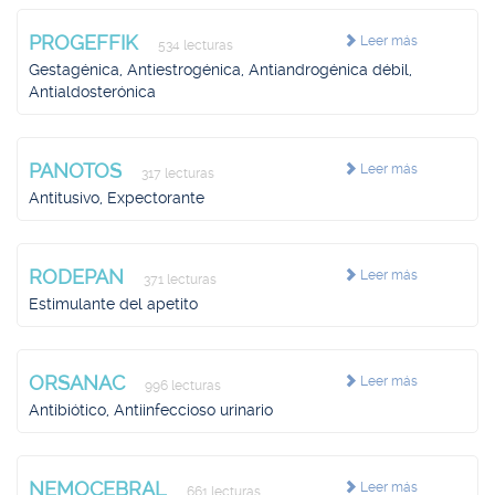
PROGEFFIK
Leer más
534 lecturas
Gestagénica, Antiestrogénica, Antiandrogénica débil,
Antialdosterónica
PANOTOS
Leer más
317 lecturas
Antitusivo, Expectorante
RODEPAN
Leer más
371 lecturas
Estimulante del apetito
ORSANAC
Leer más
996 lecturas
Antibiótico, Antiinfeccioso urinario
NEMOCEBRAL
Leer más
661 lecturas