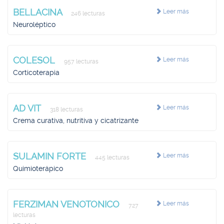
BELLACINA
Leer más
246 lecturas
Neuroléptico
COLESOL
Leer más
957 lecturas
Corticoterapia
AD VIT
Leer más
318 lecturas
Crema curativa, nutritiva y cicatrizante
SULAMIN FORTE
Leer más
445 lecturas
Quimioterápico
FERZIMAN VENOTONICO
Leer más
727
lecturas