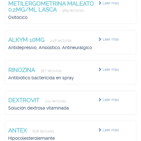
METILERGOMETRINA MALEATO
Leer más
0.2MG/ML LASCA
989 lecturas
Oxitócico
ALKYM 10MG
Leer más
448 lecturas
Antidepresivo, Ansiolítico, Antineurálgico
RINOZINA
Leer más
387 lecturas
Antibiótico bactericida en spray
DEXTROVIT
Leer más
414 lecturas
Solución dextrosa vitaminada
ANTEX
Leer más
808 lecturas
Hipocolesterolemiante