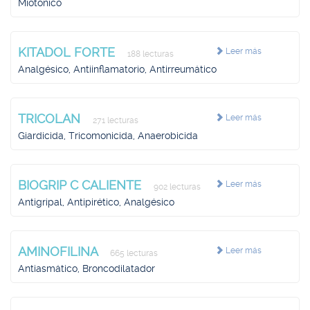
Miotónico
KITADOL FORTE
Leer más
188 lecturas
Analgésico, Antiinflamatorio, Antirreumático
TRICOLAN
Leer más
271 lecturas
Giardicida, Tricomonicida, Anaerobicida
BIOGRIP C CALIENTE
Leer más
902 lecturas
Antigripal, Antipirético, Analgésico
AMINOFILINA
Leer más
665 lecturas
Antiasmático, Broncodilatador