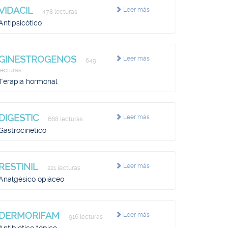
VIDACIL
Leer más
478 lecturas
Antipsicótico
GINESTROGENOS
Leer más
649
lecturas
Terapia hormonal
DIGESTIC
Leer más
668 lecturas
Gastrocinético
RESTINIL
Leer más
221 lecturas
Analgésico opiáceo
DERMORIFAM
Leer más
916 lecturas