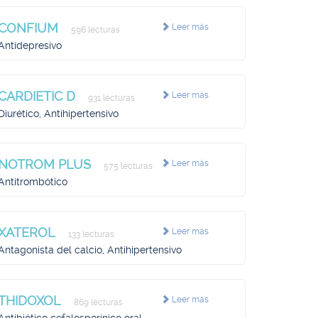
CONFIUM
Leer más
596 lecturas
Antidepresivo
CARDIETIC D
Leer más
931 lecturas
Diurético, Antihipertensivo
NOTROM PLUS
Leer más
575 lecturas
Antitrombótico
XATEROL
Leer más
133 lecturas
Antagonista del calcio, Antihipertensivo
THIDOXOL
Leer más
869 lecturas