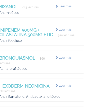
SIXANOL
Leer más
623 lecturas
Antimicótico
IMIPENEM 500MG +
Leer más
CILASTATINA 500MG ETIC.
340 lecturas
Antiinfeccioso
BRONQUIASMOL
Leer más
866
lecturas
Asma profiláctico
HEXODERM NEOMICINA
Leer más
172 lecturas
Antiinflamatorio, Antibacteriano tópico