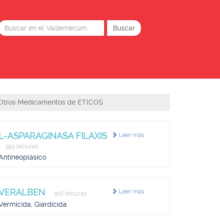
Otros Medicamentos de ETICOS
L-ASPARAGINASA FILAXIS
Leer más
399 lecturas
Antineoplásico
VERALBEN
Leer más
916 lecturas
Vermicida, Giardicida