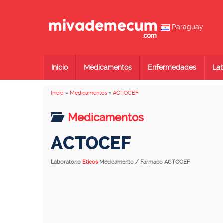
Paraguay
Inicio
Medicamentos
Enfermedades
Lab
Inicio
»
Medicamentos
»
ACTOCEF
Medicamentos
ACTOCEF
Laboratorio
Eticos
Medicamento / Fármaco ACTOCEF