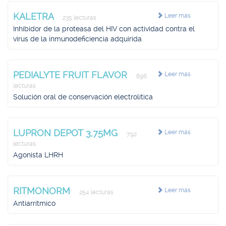
KALETRA
Leer más
235 lecturas
Inhibidor de la proteasa del HIV con actividad contra el
virus de la inmunodeficiencia adquirida
PEDIALYTE FRUIT FLAVOR
Leer más
896
lecturas
Solución oral de conservación electrolítica
LUPRON DEPOT 3,75MG
Leer más
792
lecturas
Agonista LHRH
RITMONORM
Leer más
254 lecturas
Antiarrítmico