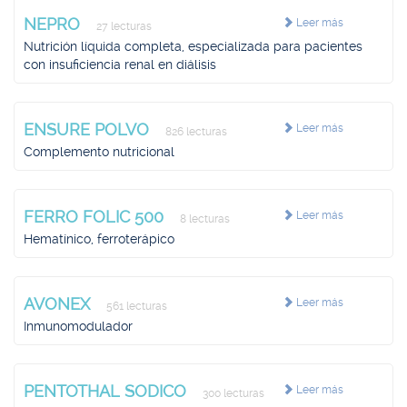
NEPRO
Leer más
27 lecturas
Nutrición líquida completa, especializada para pacientes
con insuficiencia renal en diálisis
ENSURE POLVO
Leer más
826 lecturas
Complemento nutricional
FERRO FOLIC 500
Leer más
8 lecturas
Hematínico, ferroterápico
AVONEX
Leer más
561 lecturas
Inmunomodulador
PENTOTHAL SODICO
Leer más
300 lecturas