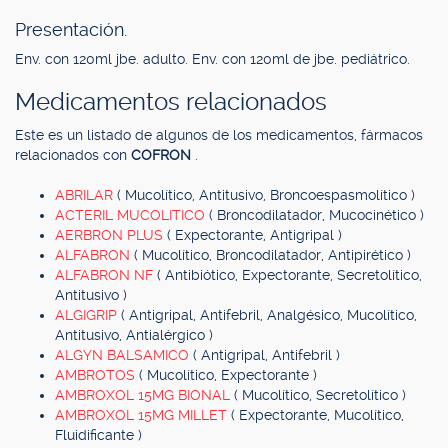
Presentación.
Env. con 120ml jbe. adulto. Env. con 120ml de jbe. pediátrico.
Medicamentos relacionados
Este es un listado de algunos de los medicamentos, fármacos
relacionados con
COFRON
.
ABRILAR
( Mucolítico, Antitusivo, Broncoespasmolítico )
ACTERIL MUCOLITICO
( Broncodilatador, Mucocinético )
AERBRON PLUS
( Expectorante, Antigripal )
ALFABRON
( Mucolítico, Broncodilatador, Antipirético )
ALFABRON NF
( Antibiótico, Expectorante, Secretolítico,
Antitusivo )
ALGIGRIP
( Antigripal, Antifebril, Analgésico, Mucolítico,
Antitusivo, Antialérgico )
ALGYN BALSAMICO
( Antigripal, Antifebril )
AMBROTOS
( Mucolítico, Expectorante )
AMBROXOL 15MG BIONAL
( Mucolítico, Secretolítico )
AMBROXOL 15MG MILLET
( Expectorante, Mucolítico,
Fluidificante )