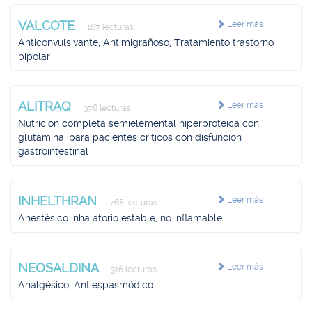
VALCOTE
Leer más
167 lecturas
Anticonvulsivante, Antimigrañoso, Tratamiento trastorno
bipolar
ALITRAQ
Leer más
376 lecturas
Nutrición completa semielemental hiperproteica con
glutamina, para pacientes críticos con disfunción
gastrointestinal
INHELTHRAN
Leer más
768 lecturas
Anestésico inhalatorio estable, no inflamable
NEOSALDINA
Leer más
316 lecturas
Analgésico, Antiespasmódico