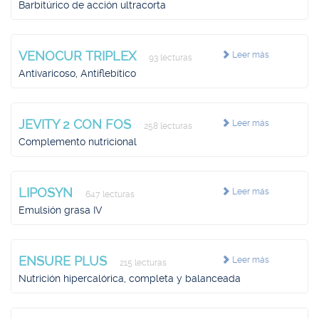
Barbitúrico de acción ultracorta
VENOCUR TRIPLEX
Leer más
93 lecturas
Antivaricoso, Antiflebítico
JEVITY 2 CON FOS
Leer más
258 lecturas
Complemento nutricional
LIPOSYN
Leer más
647 lecturas
Emulsión grasa IV
ENSURE PLUS
Leer más
215 lecturas
Nutrición hipercalórica, completa y balanceada