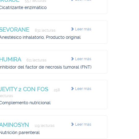
557 lecturas
Cicatrizante enzimático
SEVORANE
Leer más
832 lecturas
Anestésico inhalatorio, Producto original
HUMIRA
Leer más
611 lecturas
Inhibidor del factor de necrosis tumoral (FNT)
JEVITY 2 CON FOS
Leer más
258
lecturas
Complemento nutricional
AMINOSYN
Leer más
119 lecturas
Nutrición parenteral