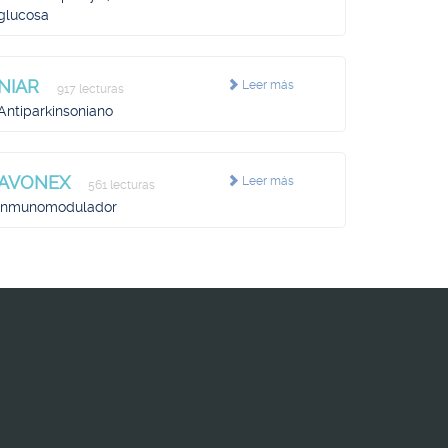
glucosa
NIAR
Leer más
917 lecturas
Antiparkinsoniano
AVONEX
Leer más
561 lecturas
Inmunomodulador