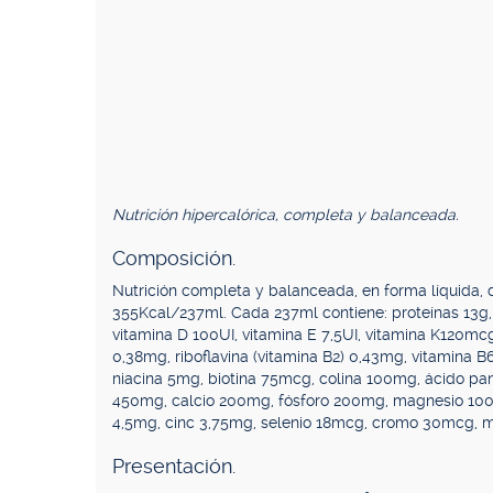
Nutrición hipercalórica, completa y balanceada.
Composición.
Nutrición completa y balanceada, en forma líquida, d
355Kcal/237ml. Cada 237ml contiene: proteínas 13g, g
vitamina D 100UI, vitamina E 7,5UI, vitamina K120mcg
0,38mg, riboflavina (vitamina B2) 0,43mg, vitamina B
niacina 5mg, biotina 75mcg, colina 100mg, ácido pa
450mg, calcio 200mg, fósforo 200mg, magnesio 100
4,5mg, cinc 3,75mg, selenio 18mcg, cromo 30mcg, 
Presentación.