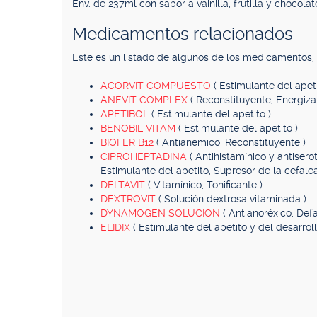
Env. de 237ml con sabor a vainilla, frutilla y chocolat
Medicamentos relacionados
Este es un listado de algunos de los medicamentos
ACORVIT COMPUESTO
( Estimulante del apeti
ANEVIT COMPLEX
( Reconstituyente, Energiza
APETIBOL
( Estimulante del apetito )
BENOBIL VITAM
( Estimulante del apetito )
BIOFER B12
( Antianémico, Reconstituyente )
CIPROHEPTADINA
( Antihistamínico y antisero
Estimulante del apetito, Supresor de la cefalea
DELTAVIT
( Vitamínico, Tonificante )
DEXTROVIT
( Solución dextrosa vitaminada )
DYNAMOGEN SOLUCION
( Antianoréxico, Defa
ELIDIX
( Estimulante del apetito y del desarrol