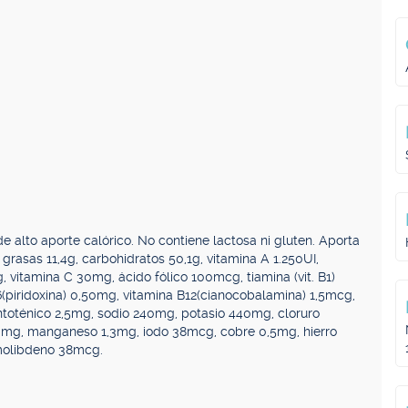
e alto aporte calórico. No contiene lactosa ni gluten. Aporta
rasas 11,4g, carbohidratos 50,1g, vitamina A 1.250UI,
, vitamina C 30mg, ácido fólico 100mcg, tiamina (vit. B1)
6(piridoxina) 0,50mg, vitamina B12(cianocobalamina) 1,5mcg,
ntoténico 2,5mg, sodio 240mg, potasio 440mg, cloruro
mg, manganeso 1,3mg, iodo 38mcg, cobre 0,5mg, hierro
molibdeno 38mcg.