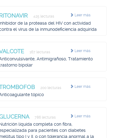
RITONAVIR
Leer más
425 lecturas
Inhibidor de la proteasa del HIV con actividad
contra el virus de la inmunodeficiencia adquirida
VALCOTE
Leer más
167 lecturas
Anticonvulsivante, Antimigrañoso, Tratamiento
trastorno bipolar
TROMBOFOB
Leer más
200 lecturas
Anticoagulante tópico
GLUCERNA
Leer más
786 lecturas
Nutrición líquida completa con fibra,
especializada para pacientes con diabetes
mellitus tipo I y II, o con tolerancia anormal a la