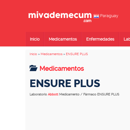
Paraguay
Inicio
Medicamentos
Enfermedades
Lab
Inicio
»
Medicamentos
»
ENSURE PLUS
Medicamentos
ENSURE PLUS
Laboratorio
Abbott
Medicamento / Fármaco ENSURE PLUS