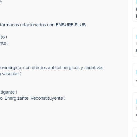
e.
, fármacos relacionados con
ENSURE PLUS
.
to )
nte )
toninérgico, con efectos anticolinérgicos y sedativos,
 vascular )
tigante )
lo, Energizante, Reconstituyente )