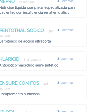
NEPRO
Leer más
27 lecturas
Nutrición líquida completa, especializada para
pacientes con insuficiencia renal en diálisis
PENTOTHAL SODICO
Leer más
300
lecturas
Barbitúrico de acción ultracorta
KLARICID
Leer más
658 lecturas
Antibiótico macrólido semi-sintético
ENSURE CON FOS
Leer más
426
lecturas
Complemento nutricional
IRUXOL
Leer más