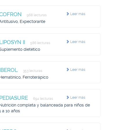
COFRON
Leer más
968 lecturas
Antitusivo, Expectorante
LIPOSYN II
Leer más
586 lecturas
Suplemento dietético
IBEROL
Leer más
353 lecturas
Hematínico, Ferroterápico
PEDIASURE
Leer más
694 lecturas
Nutrición completa y balanceada para niños de
1 a 10 años