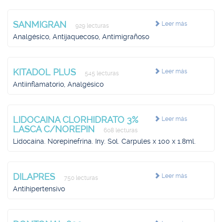
SANMIGRAN
Leer más
929 lecturas
Analgésico, Antijaquecoso, Antimigrañoso
KITADOL PLUS
Leer más
545 lecturas
Antiinflamatorio, Analgésico
LIDOCAINA CLORHIDRATO 3%
Leer más
LASCA C/NOREPIN
608 lecturas
Lidocaína. Norepinefrina. Iny. Sol. Carpules x 100 x 1.8ml.
DILAPRES
Leer más
750 lecturas
Antihipertensivo