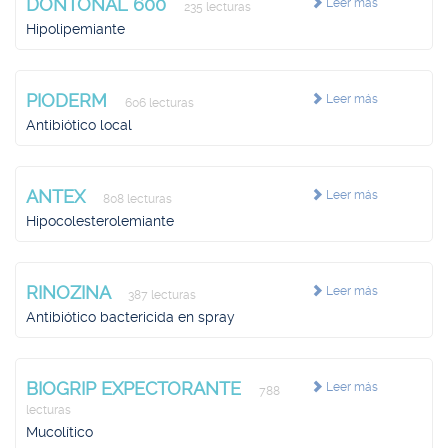
DONTONAL 600
Leer más
235 lecturas
Hipolipemiante
PIODERM
Leer más
606 lecturas
Antibiótico local
ANTEX
Leer más
808 lecturas
Hipocolesterolemiante
RINOZINA
Leer más
387 lecturas
Antibiótico bactericida en spray
BIOGRIP EXPECTORANTE
Leer más
788
lecturas
Mucolítico