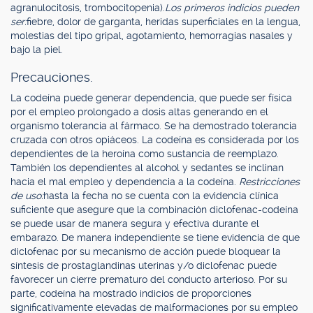
agranulocitosis, trombocitopenia).
Los primeros indicios pueden
ser:
fiebre, dolor de garganta, heridas superficiales en la lengua,
molestias del tipo gripal, agotamiento, hemorragias nasales y
bajo la piel.
Precauciones.
La codeína puede generar dependencia, que puede ser física
por el empleo prolongado a dosis altas generando en el
organismo tolerancia al fármaco. Se ha demostrado tolerancia
cruzada con otros opiáceos. La codeína es considerada por los
dependientes de la heroína como sustancia de reemplazo.
También los dependientes al alcohol y sedantes se inclinan
hacia el mal empleo y dependencia a la codeína.
Restricciones
de uso:
hasta la fecha no se cuenta con la evidencia clínica
suficiente que asegure que la combinación diclofenac-codeína
se puede usar de manera segura y efectiva durante el
embarazo. De manera independiente se tiene evidencia de que
diclofenac por su mecanismo de acción puede bloquear la
síntesis de prostaglandinas uterinas y/o diclofenac puede
favorecer un cierre prematuro del conducto arterioso. Por su
parte, codeína ha mostrado indicios de proporciones
significativamente elevadas de malformaciones por su empleo