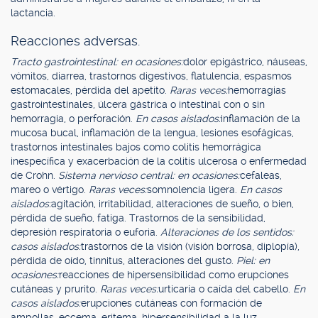
lactancia.
Reacciones adversas.
Tracto gastrointestinal: en ocasiones:
dolor epigástrico, náuseas,
vómitos, diarrea, trastornos digestivos, flatulencia, espasmos
estomacales, pérdida del apetito.
Raras veces:
hemorragias
gastrointestinales, úlcera gástrica o intestinal con o sin
hemorragia, o perforación.
En casos aislados:
inflamación de la
mucosa bucal, inflamación de la lengua, lesiones esofágicas,
trastornos intestinales bajos como colitis hemorrágica
inespecífica y exacerbación de la colitis ulcerosa o enfermedad
de Crohn.
Sistema nervioso central: en ocasiones:
cefaleas,
mareo o vértigo.
Raras veces:
somnolencia ligera.
En casos
aislados:
agitación, irritabilidad, alteraciones de sueño, o bien,
pérdida de sueño, fatiga. Trastornos de la sensibilidad,
depresión respiratoria o euforia.
Alteraciones de los sentidos:
casos aislados:
trastornos de la visión (visión borrosa, diplopía),
pérdida de oído, tinnitus, alteraciones del gusto.
Piel: en
ocasiones:
reacciones de hipersensibilidad como erupciones
cutáneas y prurito.
Raras veces:
urticaria o caída del cabello.
En
casos aislados:
erupciones cutáneas con formación de
ampollas, eccema, eritema, hipersensibilidad a la luz,