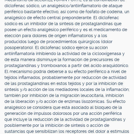
diclofenac sódico, un analgésico/antiinflamatorio de ataque
periférico bastante efectivo, así como de fosfato de codeína, un
analgésico de efecto central preponderante. El diclofenac
sódico es un inhibidor de la síntesis de prostaglandinas que
posee un efecto analgésico periférico y es el medicamento de
elección para dolores de origen inflamatorios y a los
producidos luego de procedimientos quirúrgicos (dolor
posoperatorio). El diclofenac sódico ejerce su acción
antiinflamatoria inhibiendo la actividad de la ciclooxigenasa y
de esta manera disminuye la formación de precursores de
prostaglandinas y tromboxanos a partir del ácido araquidónico.
El mecanismo podría deberse a su efecto periférico a nivel de
tejidos inflamados, probablemente por reducción de actividad
de las prostaglandinas en estos tejidos y por la inhibición de
síntesis y/o acción de los mediadores locales de la inflamación;
también por inhibición de la migración leucocitaria, inhibición
de la liberación y/o acción de enzimas lisozómicas. Su efecto
analgésico se considera que está asociado al bloqueo de la
generación de impulsos dolorosos por una acción periférica
que incluye la reducción de la actividad de prostaglandinas y
posiblemente por la inhibición de síntesis o acción de
sustancias que sensibilizan los receptores del dolor a estímulos