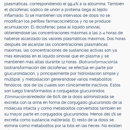
plasmáticas, correspondiendo el 99,4% a la albúmina. También
el diclofenac sódico de unión a proteína llega al tejido
inflamado. Si se mantienen los intervalos de dosis no se
modifican los perfiles farmacocinéticos y no se produce
acumulación. El diclofenac pasa al líquido sinovial,
obteniéndose las concentraciones máximas a las 2-4 horas de
haberse alcanzado los valores plasmáticos máximos. Dos horas
después de alcanzar las concentraciones plasmáticas
máximas, las concentraciones de sustancias activas son ya
más elevadas en el líquido sinovial que en plasma y se
mantienen más altas durante 12 horas.
Biotransformación:
la
biotransformación del diclofenac se efectúa en parte por
glucuronidación, y principalmente por hidroxilación simple y
múltiple, y metoxilación generándose varios metabolitos
fenólicos, dos de los cuales son clínicamente inactivos. Estos
son luego transformados a conjugados glucurónidos.
Eliminación:
alrededor de 60% de la dosis administrada se
excreta con la orina en forma de conjugado glucurónido de la
molécula intacta y como metabolitos convertidos también en
su mayor parte en conjugados glucurónidos. Menos del 1% se
excreta como sustancia inalterada. El resto de la dosis se
elimina como metabolitos por la bilis en las heces. No existen