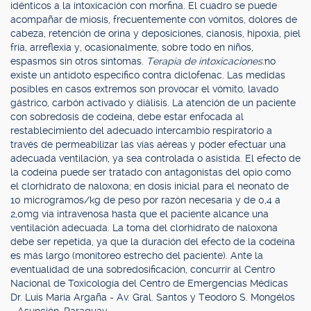
idénticos a la intoxicación con morfina. El cuadro se puede
acompañar de miosis, frecuentemente con vómitos, dolores de
cabeza, retención de orina y deposiciones, cianosis, hipoxia, piel
fría, arreflexia y, ocasionalmente, sobre todo en niños,
espasmos sin otros síntomas.
Terapia de intoxicaciones:
no
existe un antídoto específico contra diclofenac. Las medidas
posibles en casos extremos son provocar el vómito, lavado
gástrico, carbón activado y diálisis. La atención de un paciente
con sobredosis de codeína, debe estar enfocada al
restablecimiento del adecuado intercambio respiratorio a
través de permeabilizar las vías aéreas y poder efectuar una
adecuada ventilación, ya sea controlada o asistida. El efecto de
la codeína puede ser tratado con antagonistas del opio como
el clorhidrato de naloxona; en dosis inicial para el neonato de
10 microgramos/kg de peso por razón necesaria y de 0,4 a
2,0mg vía intravenosa hasta que el paciente alcance una
ventilación adecuada. La toma del clorhidrato de naloxona
debe ser repetida, ya que la duración del efecto de la codeína
es más largo (monitoreo estrecho del paciente). Ante la
eventualidad de una sobredosificación, concurrir al Centro
Nacional de Toxicología del Centro de Emergencias Médicas
Dr. Luis María Argaña - Av. Gral. Santos y Teodoro S. Mongélos