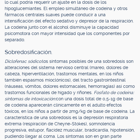
lo cual podría requerir un ajuste en la dosis de los
hipoglucemiantes. El empleo simultáneo de codeína y otros
fármacos centrales suaves puede conducir a una
intensificación del efecto sedativo y depresor de la respiración.
La codeína junto con el alcohol disminuye la capacidad
psicomotora con mayor intensidad que los componentes por
separado.
Sobredosificación.
Diclofenac sódico:
los síntomas posibles de una sobredosis son
alteraciones del sistema nervioso central (mareo, dolores de
cabeza, hiperventilación, trastornos mentales, en los niños
también espasmos mioclónicos), del tracto gastrointestinal
(náuseas, vómitos, dolores estomacales, hemorragias) así como
trastornos funcionales de hígado y riñones.
Fosfato de codeína:
síntomas de intoxicación:
con una dosis total de 0,5-1g de base
de codeína aparecerán clínicamente en el adulto efectos
tóxicos, en los niños a partir de 2mg/kg de base de codeína. La
característica de una sobredosis es la depresión respiratoria
extrema (respiración de Cheyne-Stokes), somnolencia
progresiva, estupor, flacidez muscular, bradicardia, hipotensión,
pudiendo llegar al coma. Los síntomas son en gran parte