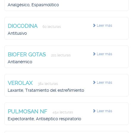
Analgésico, Espasmolítico
DIOCODINA
Leer más
60 lecturas
Antitusivo
BIOFER GOTAS
Leer más
201 lecturas
Antianémico
VEROLAX
Leer más
384 lecturas
Laxante, Tratamiento del estreñimiento
PULMOSAN NF
Leer más
454 lecturas
Expectorante, Antiséptico respiratorio