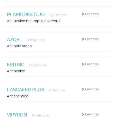
PLAMODEX DUO
Leer más
634 lecturas
Antibiótico de amplio espectro
AZOEL
Leer más
607 lecturas
Antiparasitario
ERITRIC
Leer más
700 lecturas
Antibiótico
LASCAFER PLUS
Leer más
26 lecturas
Antianémico
VIPYRON
Leer más
654 lecturas