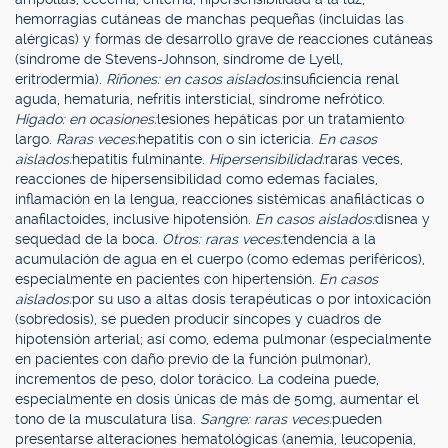
hemorragias cutáneas de manchas pequeñas (incluidas las
alérgicas) y formas de desarrollo grave de reacciones cutáneas
(síndrome de Stevens-Johnson, síndrome de Lyell,
eritrodermia).
Riñones: en casos aislados:
insuficiencia renal
aguda, hematuria, nefritis intersticial, síndrome nefrótico.
Hígado: en ocasiones:
lesiones hepáticas por un tratamiento
largo.
Raras veces:
hepatitis con o sin ictericia.
En casos
aislados:
hepatitis fulminante.
Hipersensibilidad:
raras veces,
reacciones de hipersensibilidad como edemas faciales,
inflamación en la lengua, reacciones sistémicas anafilácticas o
anafilactoides, inclusive hipotensión.
En casos aislados:
disnea y
sequedad de la boca.
Otros: raras veces:
tendencia a la
acumulación de agua en el cuerpo (como edemas periféricos),
especialmente en pacientes con hipertensión.
En casos
aislados:
por su uso a altas dosis terapéuticas o por intoxicación
(sobredosis), se pueden producir síncopes y cuadros de
hipotensión arterial; así como, edema pulmonar (especialmente
en pacientes con daño previo de la función pulmonar),
incrementos de peso, dolor torácico. La codeína puede,
especialmente en dosis únicas de más de 50mg, aumentar el
tono de la musculatura lisa.
Sangre: raras veces:
pueden
presentarse alteraciones hematológicas (anemia, leucopenia,