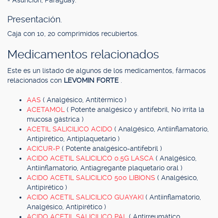
- Asunción, Paraguay.
Presentación.
Caja con 10, 20 comprimidos recubiertos.
Medicamentos relacionados
Este es un listado de algunos de los medicamentos, fármacos
relacionados con
LEVOMIN FORTE
.
AAS
( Analgésico, Antitérmico )
ACETAMOL
( Potente analgésico y antifebril, No irrita la
mucosa gástrica )
ACETIL SALICILICO ACIDO
( Analgésico, Antiinflamatorio,
Antipirético, Antiplaquetario )
ACICUR-P
( Potente analgésico-antifebril )
ACIDO ACETIL SALICILICO 0.5G LASCA
( Analgésico,
Antiinflamatorio, Antiagregante plaquetario oral )
ACIDO ACETIL SALICILICO 500 LIBIONS
( Analgésico,
Antipirético )
ACIDO ACETIL SALICILICO GUAYAKI
( Antiinflamatorio,
Analgésico, Antipirético )
ACIDO ACETIL SALICILICO PAL
( Antirreumático,