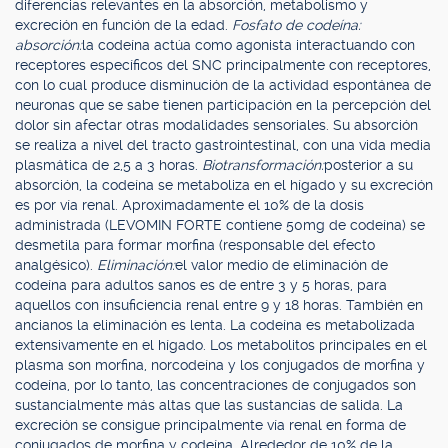
diferencias relevantes en la absorción, metabolismo y
excreción en función de la edad.
Fosfato de codeína:
absorción:
la codeína actúa como agonista interactuando con
receptores específicos del SNC principalmente con receptores,
con lo cual produce disminución de la actividad espontánea de
neuronas que se sabe tienen participación en la percepción del
dolor sin afectar otras modalidades sensoriales. Su absorción
se realiza a nivel del tracto gastrointestinal, con una vida media
plasmática de 2,5 a 3 horas.
Biotransformación:
posterior a su
absorción, la codeína se metaboliza en el hígado y su excreción
es por vía renal. Aproximadamente el 10% de la dosis
administrada (LEVOMIN FORTE contiene 50mg de codeína) se
desmetila para formar morfina (responsable del efecto
analgésico).
Eliminación:
el valor medio de eliminación de
codeína para adultos sanos es de entre 3 y 5 horas, para
aquellos con insuficiencia renal entre 9 y 18 horas. También en
ancianos la eliminación es lenta. La codeína es metabolizada
extensivamente en el hígado. Los metabolitos principales en el
plasma son morfina, norcodeína y los conjugados de morfina y
codeína, por lo tanto, las concentraciones de conjugados son
sustancialmente más altas que las sustancias de salida. La
excreción se consigue principalmente vía renal en forma de
conjugados de morfina y codeína. Alrededor de 10% de la